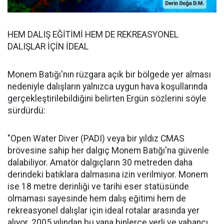
HEM DALIŞ EĞİTİMİ HEM DE REKREASYONEL
DALIŞLAR İÇİN İDEAL
Monem Batığı'nın rüzgara açık bir bölgede yer alması
nedeniyle dalışların yalnızca uygun hava koşullarında
gerçekleştirilebildiğini belirten Ergün sözlerini söyle
sürdürdü:
"Open Water Diver (PADI) veya bir yıldız CMAS
brövesine sahip her dalgıç Monem Batığı'na güvenle
dalabiliyor. Amatör dalgıçların 30 metreden daha
derindeki batıklara dalmasına izin verilmiyor. Monem
ise 18 metre derinliği ve tarihi eser statüsünde
olmaması sayesinde hem dalış eğitimi hem de
rekreasyonel dalışlar için ideal rotalar arasında yer
alıyor. 2005 yılından bu yana binlerce yerli ve yabancı