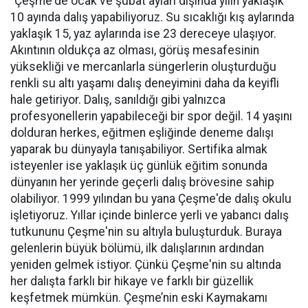
“Çeşme'de ocak ve şubat ayları dışında yılın yaklaşık
10 ayında dalış yapabiliyoruz. Su sıcaklığı kış aylarında
yaklaşık 15, yaz aylarında ise 23 dereceye ulaşıyor.
Akıntının oldukça az olması, görüş mesafesinin
yüksekliği ve mercanlarla süngerlerin oluşturduğu
renkli su altı yaşamı dalış deneyimini daha da keyifli
hale getiriyor. Dalış, sanıldığı gibi yalnızca
profesyonellerin yapabileceği bir spor değil. 14 yaşını
dolduran herkes, eğitmen eşliğinde deneme dalışı
yaparak bu dünyayla tanışabiliyor. Sertifika almak
isteyenler ise yaklaşık üç günlük eğitim sonunda
dünyanın her yerinde geçerli dalış brövesine sahip
olabiliyor. 1999 yılından bu yana Çeşme'de dalış okulu
işletiyoruz. Yıllar içinde binlerce yerli ve yabancı dalış
tutkununu Çeşme'nin su altıyla buluşturduk. Buraya
gelenlerin büyük bölümü, ilk dalışlarının ardından
yeniden gelmek istiyor. Çünkü Çeşme'nin su altında
her dalışta farklı bir hikaye ve farklı bir güzellik
keşfetmek mümkün. Çeşme’nin eski Kaymakamı