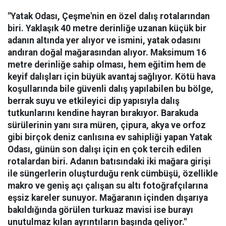
"Yatak Odası, Çeşme'nin en özel dalış rotalarından
biri. Yaklaşık 40 metre derinliğe uzanan küçük bir
adanın altında yer alıyor ve ismini, yatak odasını
andıran doğal mağarasından alıyor. Maksimum 16
metre derinliğe sahip olması, hem eğitim hem de
keyif dalışları için büyük avantaj sağlıyor. Kötü hava
koşullarında bile güvenli dalış yapılabilen bu bölge,
berrak suyu ve etkileyici dip yapısıyla dalış
tutkunlarını kendine hayran bırakıyor.
Barakuda
sürülerinin yanı sıra müren, çipura, akya ve orfoz
gibi birçok deniz canlısına ev sahipliği yapan Yatak
Odası, günün son dalışı için en çok tercih edilen
rotalardan biri. Adanın batısındaki iki mağara girişi
ile süngerlerin oluşturduğu renk cümbüşü, özellikle
makro ve geniş açı çalışan su altı fotoğrafçılarına
eşsiz kareler sunuyor. Mağaranın içinden dışarıya
bakıldığında görülen turkuaz mavisi ise burayı
unutulmaz kılan ayrıntıların başında geliyor."