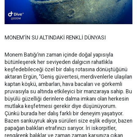
MONEM'İN SU ALTINDAKİ RENKLİ DÜNYASI
Monem Batığı’nın zaman içinde doğal yapısıyla
bütünleşerek her seviyeden dalgıcın rahatlıkla
keşfedebileceği özel bir dalış rotasına dönüştüğünü
aktaran Ergün, “Geniş güvertesi, merdivenlerle ulaşılan
kaptan köşkü, ambarları, hava bacaları ve görkemli
pruvasıyla su altında etkileyici bir manzaraya sahip. Bu
büyülü güzelliği derinlere dalma imkanı olan herkesin
mutlaka keşfetmesi gerekir diye düşünüyorum.
Çünkü burada her dalış farklı bir deneyim yaşatıyor.
Bazen sarıkuyruk akya sürüleri size eşlik ediyor, bazen
papağan balıkları etrafınızı sarıyor. İri iskorpitler,
rengârenk balıklar ve zaman zaman karşınıza çıkan