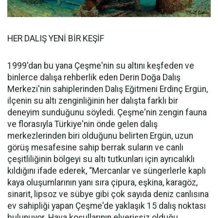
HER DALIŞ YENİ BİR KEŞİF
1999'dan bu yana Çeşme'nin su altını keşfeden ve
binlerce dalışa rehberlik eden Derin Doğa Dalış
Merkezi'nin sahiplerinden Dalış Eğitmeni Erdinç Ergün,
ilçenin su altı zenginliğinin her dalışta farklı bir
deneyim sunduğunu söyledi. Çeşme'nin zengin fauna
ve florasıyla Türkiye'nin önde gelen dalış
merkezlerinden biri olduğunu belirten Ergün, uzun
görüş mesafesine sahip berrak suların ve canlı
çeşitliliğinin bölgeyi su altı tutkunları için ayrıcalıklı
kıldığını ifade ederek, “Mercanlar ve süngerlerle kaplı
kaya oluşumlarının yanı sıra çipura, eşkina, karagöz,
sinarit, lipsoz ve sübye gibi çok sayıda deniz canlısına
ev sahipliği yapan Çeşme'de yaklaşık 15 dalış noktası
bulunuyor. Hava koşullarının elverişsiz olduğu