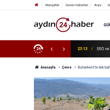
Manşetler
Günün Haberleri
Arşiv
S
GÜ
, evinde ölü bulundu
24
23:13
SEO ve 
Anasayfa
Çevre
Buharkent’te ilek ba