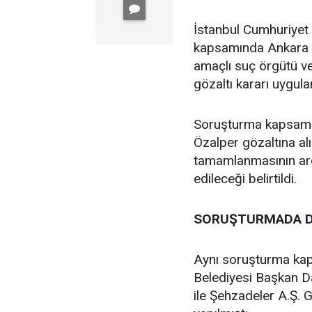
İstanbul Cumhuriyet B
kapsamında Ankara C
amaçlı suç örgütü v
gözaltı kararı uygula
Soruşturma kapsamın
Özalper gözaltına alı
tamamlanmasının ard
edileceği belirtildi.
SORUŞTURMADA D
Aynı soruşturma ka
Belediyesi Başkan D
ile Şehzadeler A.Ş.