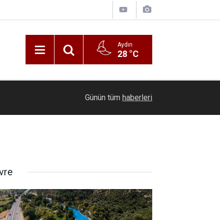
Aydın
28 °C
21:16
Seyir halindeki otomobil alevlere teslim oldu
Günün tüm
haberleri
vre