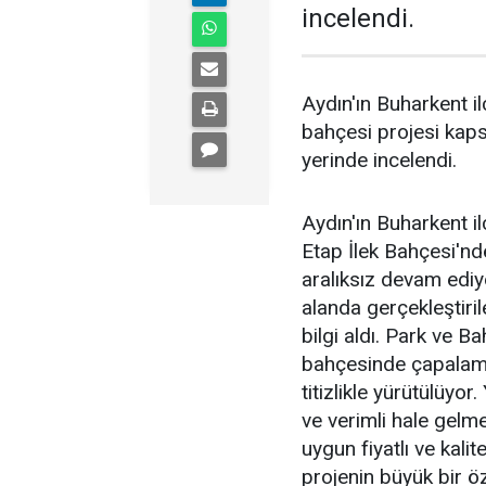
incelendi.
Aydın'ın Buharkent il
bahçesi projesi kaps
yerinde incelendi.
Aydın'ın Buharkent i
Etap İlek Bahçesi'nd
aralıksız devam edi
alanda gerçekleştiri
bilgi aldı. Park ve B
bahçesinde çapalama,
titizlikle yürütülüyor
ve verimli hale gelme
uygun fiyatlı ve kali
projenin büyük bir ö