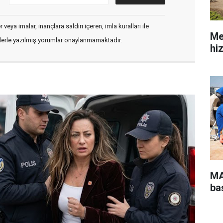
veya imalar, inançlara saldırı içeren, imla kuralları ile
Me
flerle yazılmış yorumlar onaylanmamaktadır.
hi
MA
ba