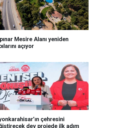
pınar Mesire Alanı yeniden
ılarını açıyor
yonkarahisar’ın çehresini
ğiştirecek dev projede ilk adım