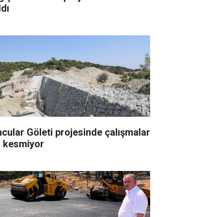
ldı
cular Göleti projesinde çalışmalar
z kesmiyor