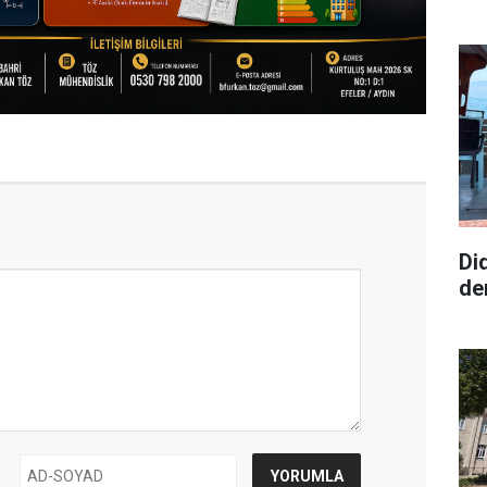
Di
de