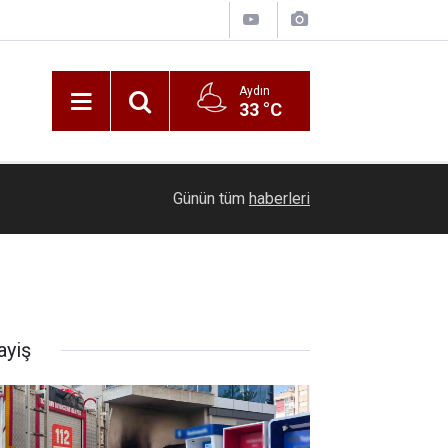
Aydın
33 °C
20:01
Buharkent’te en tatlı rekabet
Günün tüm
haberleri
ayiş