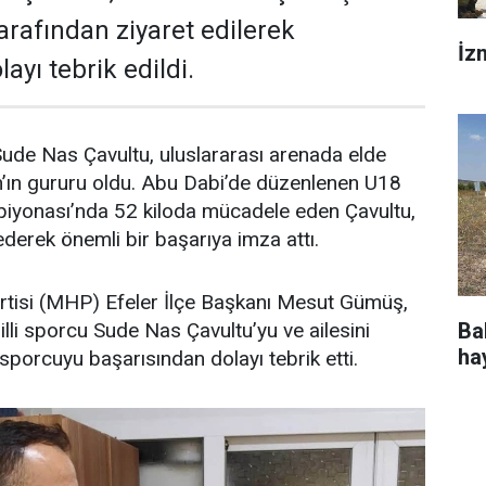
afından ziyaret edilerek
İz
ayı tebrik edildi.
 Sude Nas Çavultu, uluslararası arenada elde
ın’ın gururu oldu. Abu Dabi’de düzenlenen U18
iyonası’nda 52 kiloda mücadele eden Çavultu,
 ederek önemli bir başarıya imza attı.
artisi (MHP) Efeler İlçe Başkanı Mesut Gümüş,
Ba
illi sporcu Sude Nas Çavultu’yu ve ailesini
ha
sporcuyu başarısından dolayı tebrik etti.