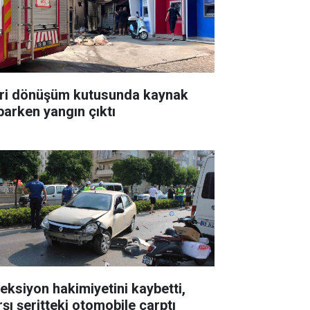
ri dönüşüm kutusunda kaynak
parken yangın çıktı
reksiyon hakimiyetini kaybetti,
rşı şeritteki otomobile çarptı