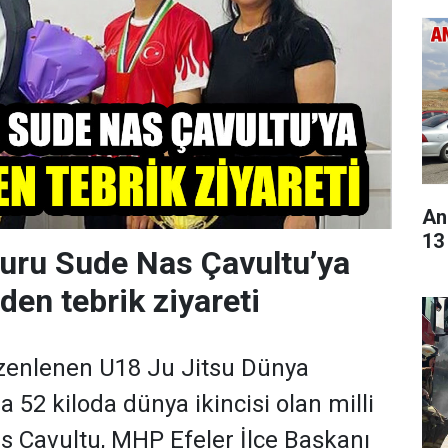
Anı
13 
ruru Sude Nas Çavultu’ya
den tebrik ziyareti
zenlenen U18 Ju Jitsu Dünya
 52 kiloda dünya ikincisi olan milli
 Çavultu, MHP Efeler İlçe Başkanı