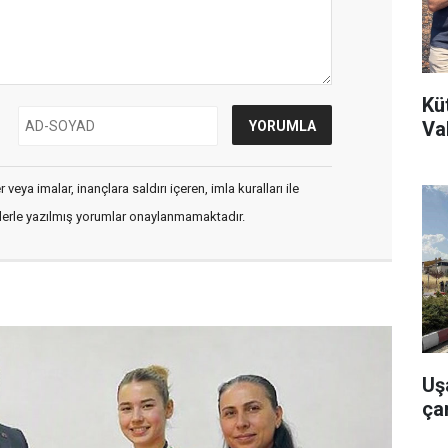
Kü
Va
veya imalar, inançlara saldırı içeren, imla kuralları ile
flerle yazılmış yorumlar onaylanmamaktadır.
Uş
çar