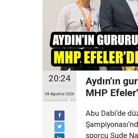
20:24
Aydın’ın gu
MHP Efeler’
08 Ağustos 2026
Abu Dabi’de dü
Şampiyonası’nda
sporcu Sude Nas