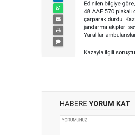
Edinilen bilgiye göre
48 AAE 570 plakalı o
çarparak durdu. Kaza
jandarma ekipleri sev
Yaralılar ambulanslar
Kazayla ilgili soruş
HABERE
YORUM KAT