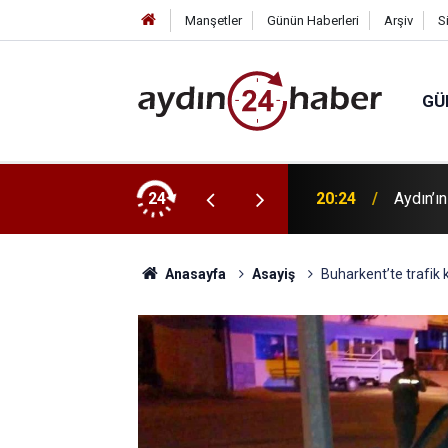
Manşetler
Günün Haberleri
Arşiv
S
GÜ
 ortaya çıkmasının anahtarı
24
20:24
Aydın’ı
Anasayfa
Asayiş
Buharkent’te trafik k