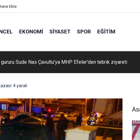
itene Ekle
NCEL
EKONOMI
SIYASET
SPOR
EĞITIM
n gururu Sude Nas Çavultu’ya MHP Efeler’den tebrik ziyareti
azası: 4 yaralı
As