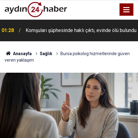
n
01:28
Komşuları şüphesinde haklı çıktı, evinde ölü bulundu
Anasayfa
Sağlık
Bursa psikolog hizmetlerinde güven
veren yaklaşım