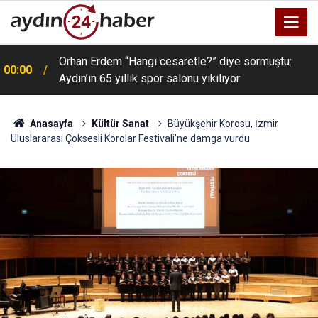
Orhan Erdem “Hangi cesaretle?” diye sormuştu:
00:00
Aydın’ın 65 yıllık spor salonu yıkılıyor
Anasayfa
Kültür Sanat
Büyükşehir Korosu, İzmir
Uluslararası Çoksesli Korolar Festivali’ne damga vurdu