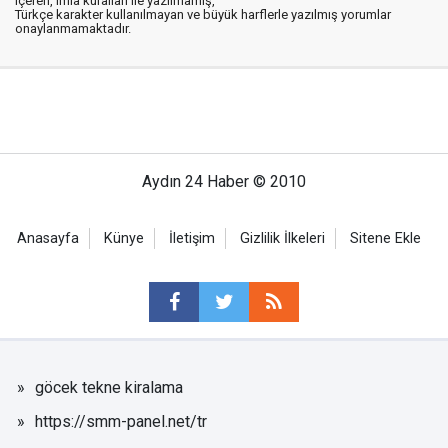
içeren, imla kuralları ile yazılmamış,
Türkçe karakter kullanılmayan ve büyük harflerle yazılmış yorumlar
onaylanmamaktadır.
Aydın 24 Haber © 2010
Anasayfa
Künye
İletişim
Gizlilik İlkeleri
Sitene Ekle
göcek tekne kiralama
https://smm-panel.net/tr