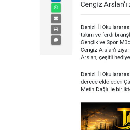
Cengiz Arslan'ı z
Denizli İl Okullarar
takım ve ferdi branş
Gençlik ve Spor Müdü
Cengiz Arslan'ı ziyar
Arslan, çeşitli hediy
Denizli İl Okullarar
derece elde eden Çam
Metin Dağlı ile birli