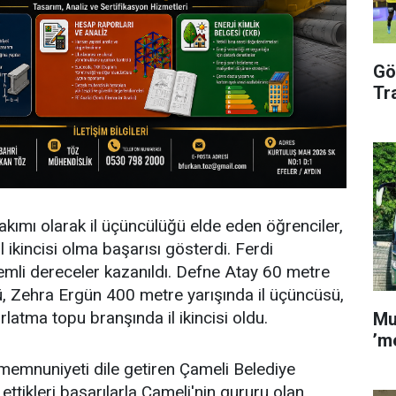
Gö
Tr
kımı olarak il üçüncülüğü elde eden öğrenciler,
l ikincisi olma başarısı gösterdi. Ferdi
emli dereceler kazanıldı. Defne Atay 60 metre
ü, Zehra Ergün 400 metre yarışında il üçüncüsü,
latma topu branşında il ikincisi oldu.
Mu
’m
memnuniyeti dile getiren Çameli Belediye
ettikleri başarılarla Çameli'nin gururu olan