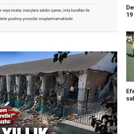
De
veya imalar, inançlara saldırı içeren, imla kuralları ile
19
flerle yazılmış yorumlar onaylanmamaktadır.
Ef
sa