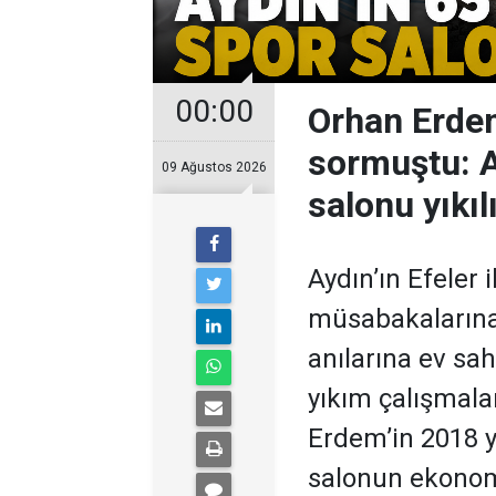
00:00
Orhan Erdem
sormuştu: Ay
09 Ağustos 2026
salonu yıkıl
Aydın’ın Efeler 
müsabakalarına,
anılarına ev sa
yıkım çalışmala
Erdem’in 2018 yı
salonun ekonom