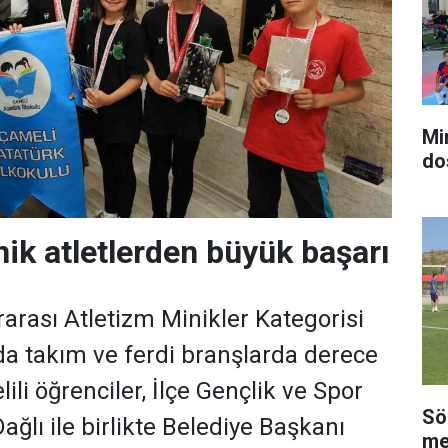
Mi
do
nik atletlerden büyük başarı
ararası Atletizm Minikler Kategorisi
a takım ve ferdi branşlarda derece
li öğrenciler, İlçe Gençlik ve Spor
Sö
ğlı ile birlikte Belediye Başkanı
me