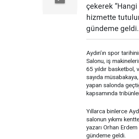
çekerek “Hangi
hizmette tutulu
gündeme geldi.
Aydın’ın spor tarihin
Salonu, iş makineler
65 yıldır basketbol,
sayıda müsabakaya, t
yapan salonda geçtiğ
kapsamında tribünler
Yıllarca binlerce Ayd
salonun yıkımı kent
yazarı Orhan Erdem 
gündeme geldi.