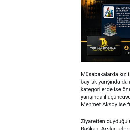
Müsabakalarda kız ta
bayrak yarışında da i
kategorilerde ise ön
yarışında il üçüncüs
Mehmet Aksoy ise fır
Ziyaretten duyduğu 
Başkanı Arslan, elde 