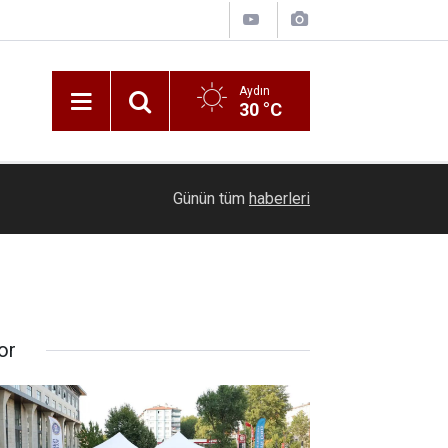
Aydın
30 °C
09:48
Geliştirdikleri enerji tasarruflu boyalarla eğitim
Günün tüm
haberleri
or