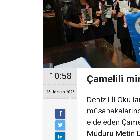
10:58
Çamelili mi
05 Haziran 2026
Denizli İl Okull
müsabakalarınd
elde eden Çameli
Müdürü Metin Da