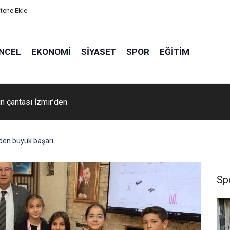
itene Ekle
NCEL
EKONOMI
SIYASET
SPOR
EĞITIM
n çantası İzmir’den
rden büyük başarı
Sp