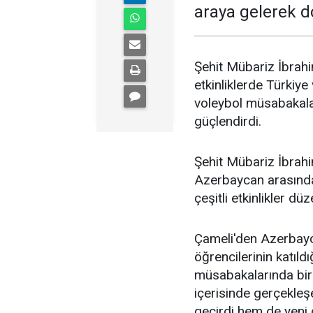
araya gelerek do
Şehit Mübariz İbrah
etkinliklerde Türkiy
voleybol müsabakalar
güçlendirdi.
Şehit Mübariz İbrah
Azerbaycan arasındak
çeşitli etkinlikler düz
Çameli'den Azerbayc
öğrencilerinin katıl
müsabakalarında bir
içerisinde gerçekleş
geçirdi hem de yeni 