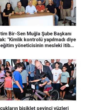
itim Bir-Sen Muğla Şube Başkanı
ak: "Kimlik kontrolü yapılmadı diye
eğitim yöneticisinin mesleki itibarı
k edilemez"
cukların bisiklet sevinci yüzleri