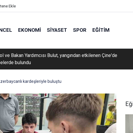
itene Ekle
NCEL
EKONOMI
SIYASET
SPOR
EĞITIM
rol ve Bakan Yardımcısı Bulut, yangından etkilenen Çine'de
elerde bulundu
Azerbaycanlı kardeşleriyle buluştu
Eğ