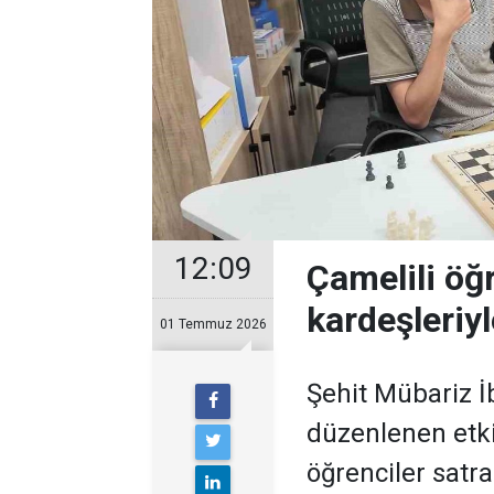
12:09
Çamelili öğ
kardeşleriy
01 Temmuz 2026
Şehit Mübariz 
düzenlenen etki
öğrenciler satr