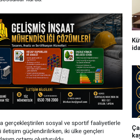
Kü
id
erçekleştirilen sosyal ve sportif faaliyetlerle
Ça
iletişim güçlendirilirken, iki ülke gençleri
ka
ylaşım ortamı oluşturuldu.