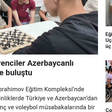
Eğ
Uç
üç 
yo
renciler Azerbaycanlı
le buluştu
İbrahimov Eğitim Kompleksi'nde
nliklerde Türkiye ve Azerbaycan'dan
anç ve voleybol müsabakalarında bir
Ço