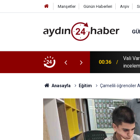
Manşetler
Günün Haberleri
Arşiv
S
GÜ
 tanıtıldı: Karacasu Dedebağ Dedesi Keşkek
Vali Va
24
00:36
incelem
Anasayfa
Eğitim
Çamelili öğrenciler 