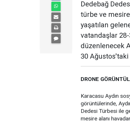
Dedebağ Dedesi 
türbe ve mesire 
yaşatılan gelene
vatandaşlar 28-
düzenlenecek Af
30 Ağustos'taki
DRONE GÖRÜNTÜLE
Karacasu Aydın sos
görüntülerinde, Ayd
Dedesi Türbesi ile ge
mesire alanı havadan