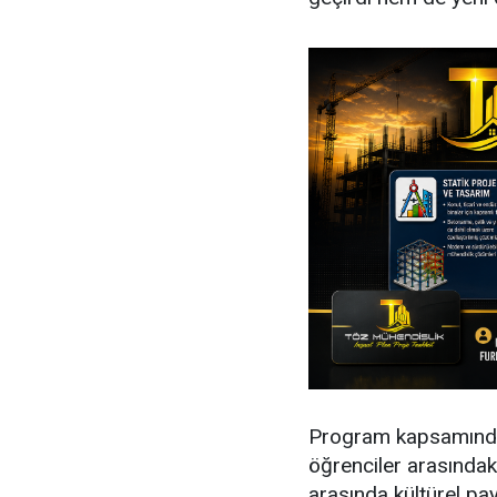
Program kapsamında g
öğrenciler arasındaki 
arasında kültürel pa