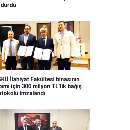
ldürdü
KÜ İlahiyat Fakültesi binasının
pımı için 300 milyon TL’lik bağış
otokolü imzalandı