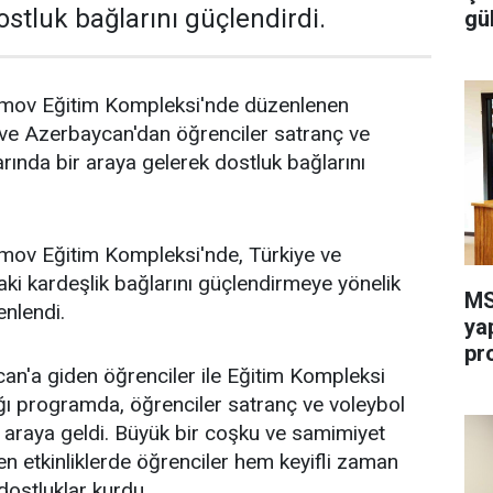
stluk bağlarını güçlendirdi.
gü
imov Eğitim Kompleksi'nde düzenlenen
e ve Azerbaycan'dan öğrenciler satranç ve
ında bir araya gelerek dostluk bağlarını
imov Eğitim Kompleksi'nde, Türkiye ve
i kardeşlik bağlarını güçlendirmeye yönelik
MS
enlendi.
ya
pr
an'a giden öğrenciler ile Eğitim Kompleksi
dığı programda, öğrenciler satranç ve voleybol
 araya geldi. Büyük bir coşku ve samimiyet
en etkinliklerde öğrenciler hem keyifli zaman
dostluklar kurdu.