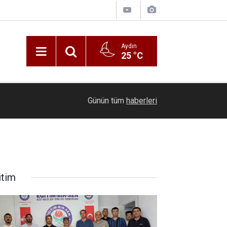
Aydın
25 °C
00:20
Ölmeye gör
Günün tüm
haberleri
itim