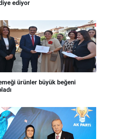
diye ediyor
 emeği ürünler büyük beğeni
pladı