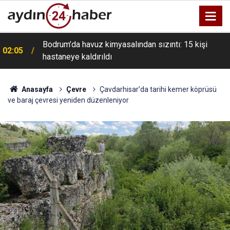
Bodrum’da havuz kimyasalından sızıntı: 15 kişi
02:05
hastaneye kaldırıldı
Anasayfa
Çevre
Çavdarhisar’da tarihi kemer köprüsü
ve baraj çevresi yeniden düzenleniyor