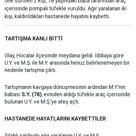
öne sürülen 2 kişi, 78 yaşındaki baba tarafından araç
içerisinde pompalı tüfekle vuruldu. Ağır yaralanan iki
kişi, kaldırıldıkları hastanede hayatını kaybetti.
TARTIŞMA KANLI BİTTİ
Olay, Hocalar ilçesinde meydana geldi. İddiaya göre
U.Y. ve M.Ş. ile M.Y. arasında henüz belirlenemeyen bir
nedenle tartışma çıktı.
Tartışmanın kavgaya dönüşmesinin ardından M.Y.’nin
babası
S.Y. (78)
, evinden aldığı tüfekle araç içerisinde
bulunan U.Y. ve M.Ş.’ye ateş açtı.
HASTANEDE HAYATLARINI KAYBETTİLER
Silahlı saldırıda ağır yaralanan U.Y. ve M.Ş.,