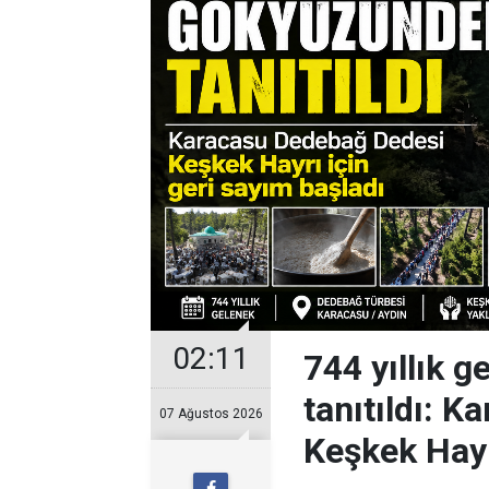
02:11
744 yıllık 
tanıtıldı: 
07 Ağustos 2026
Keşkek Hayr