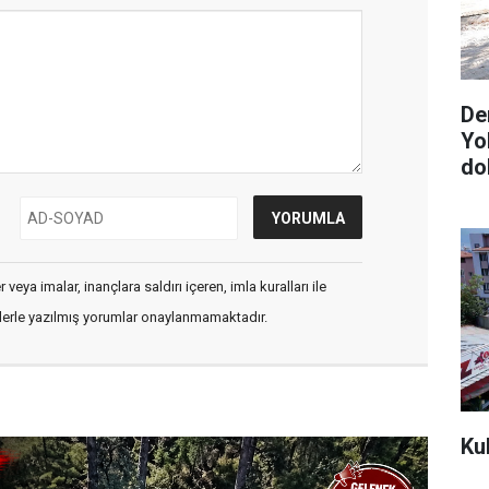
De
Yo
do
veya imalar, inançlara saldırı içeren, imla kuralları ile
flerle yazılmış yorumlar onaylanmamaktadır.
Ku