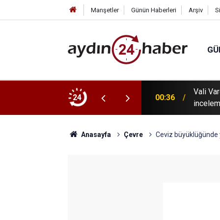
Manşetler
Günün Haberleri
Arşiv
S
GÜ
 tanıtıldı: Karacasu Dedebağ Dedesi Keşkek
Vali Va
24
00:36
incelem
Anasayfa
Çevre
Ceviz büyüklüğünde 