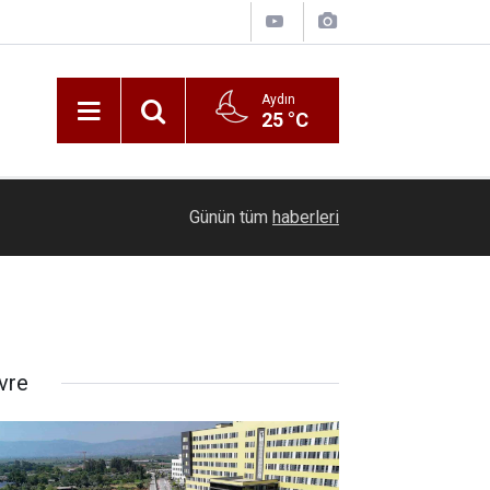
Aydın
25 °C
00:20
Ölmeye gör
Günün tüm
haberleri
vre