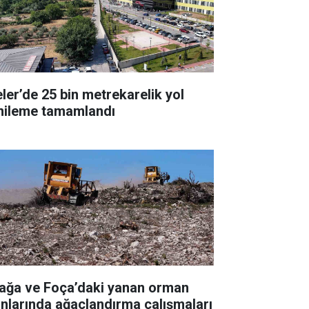
eler’de 25 bin metrekarelik yol
nileme tamamlandı
iağa ve Foça’daki yanan orman
anlarında ağaçlandırma çalışmaları