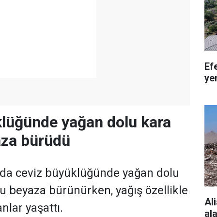
Ef
ye
lüğünde yağan dolu kara
aza bürüdü
'da ceviz büyüklüğünde yağan dolu
lu beyaza bürünürken, yağış özellikle
Al
nlar yaşattı.
al