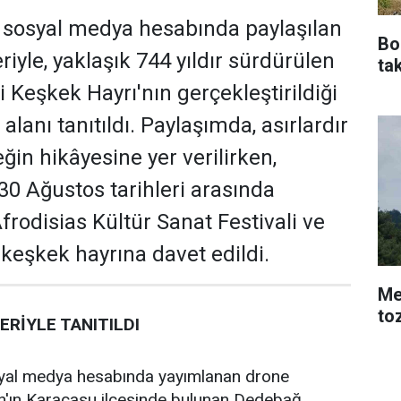
 sosyal medya hesabında paylaşılan
Bo
iyle, yaklaşık 744 yıldır sürdürülen
tak
Keşkek Hayrı'nın gerçekleştirildiği
alanı tanıtıldı. Paylaşımda, asırlardır
ğin hikâyesine yer verilirken,
30 Ağustos tarihleri arasında
rodisias Kültür Sanat Festivali ve
 keşkek hayrına davet edildi.
Me
to
RİYLE TANITILDI
yal medya hesabında yayımlanan drone
ın'ın Karacasu ilçesinde bulunan Dedebağ