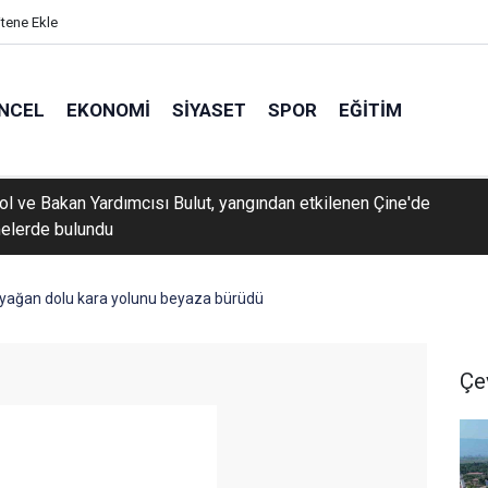
itene Ekle
NCEL
EKONOMI
SIYASET
SPOR
EĞITIM
rol ve Bakan Yardımcısı Bulut, yangından etkilenen Çine'de
elerde bulundu
yağan dolu kara yolunu beyaza bürüdü
Çe