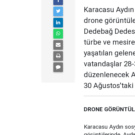
Karacasu Aydın
drone görüntüler
Dedebağ Dedesi 
türbe ve mesire 
yaşatılan gelene
vatandaşlar 28-
düzenlenecek Af
30 Ağustos'taki
DRONE GÖRÜNTÜLE
Karacasu Aydın sos
görüntülerinde, Ayd