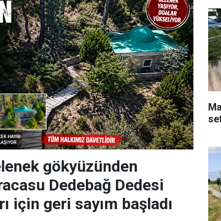
Ma
se
gelenek gökyüzünden
Karacasu Dedebağ Dedesi
ı için geri sayım başladı