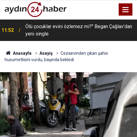
Ölü çocuklar evini özlemez mi?" Began Çağlav’dan
11:52
yeni single
Anasayfa
Asayiş
Cezaevinden çıkan şahıs
husumetlisini vurdu, başında bekledi