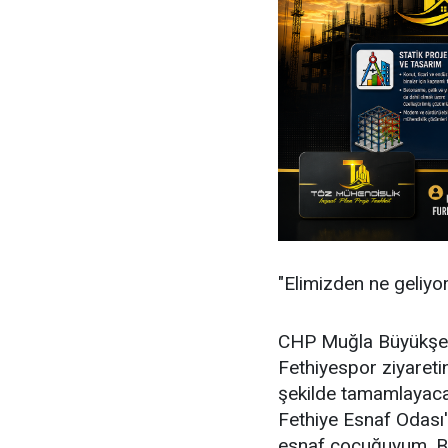
"Elimizden ne geliyo
CHP Muğla Büyükşeh
Fethiyespor ziyaretin
şekilde tamamlayacağ
Fethiye Esnaf Odası'
esnaf çocuğuyum. B