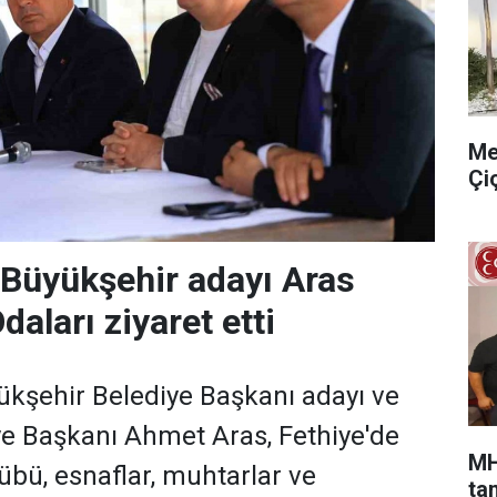
Me
Çi
Büyükşehir adayı Aras
daları ziyaret etti
kşehir Belediye Başkanı adayı ve
e Başkanı Ahmet Aras, Fethiye'de
MH
übü, esnaflar, muhtarlar ve
ta