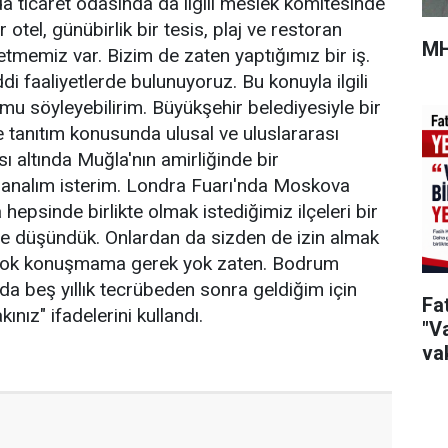
 ticaret odasında da ilgili meslek komitesinde
 otel, günübirlik bir tesis, plaj ve restoran
MH
şletmemiz var. Bizim de zaten yaptığımız bir iş.
i faaliyetlerde bulunuyoruz. Bu konuyla ilgili
mu söyleyebilirim. Büyükşehir belediyesiyle bir
e tanıtım konusunda ulusal ve uluslararası
ı altında Muğla'nın amirliğinde bir
analım isterim. Londra Fuarı'nda Moskova
hepsinde birlikte olmak istediğimiz ilçeleri bir
ye düşündük. Onlardan da sizden de izin almak
 çok konuşmama gerek yok zaten. Bodrum
da beş yıllık tecrübeden sonra geldiğim için
Fa
ınız" ifadelerini kullandı.
"Va
vak