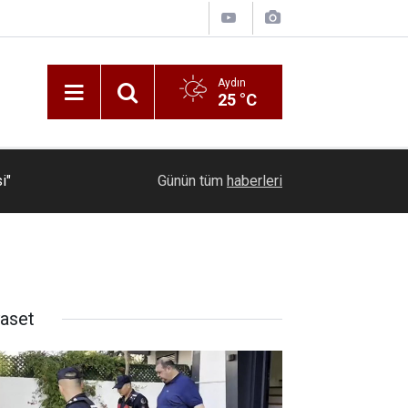
Aydın
25 °C
06:40
Y. Denizli Basket skor gücünü artırdı
Günün tüm
haberleri
yaset