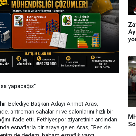
Za
Ay
yö
rsa yapacağız"
ir Belediye Başkan Adayı Ahmet Aras,
de, antreman sahalarını ve salonlarını hızlı bir
MH
ını ifade etti. Fethiyespor ziyaretinin ardından
Sö
nda esnaflarla bir araya gelen Aras, "Ben de
enim de dedem, babam esnaflık yaptı.