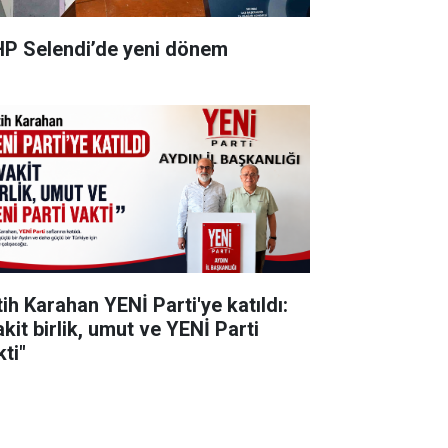
P Selendi’de yeni dönem
tih Karahan YENİ Parti'ye katıldı:
kit birlik, umut ve YENİ Parti
ti"