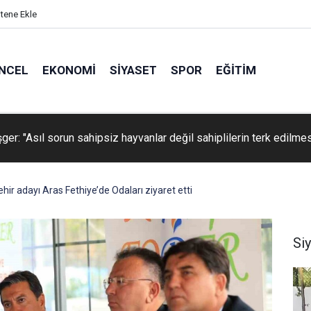
itene Ekle
NCEL
EKONOMI
SIYASET
SPOR
EĞITIM
 Belediyesi araç filosunu öz kaynaklarıyla güçlendiriyor
r adayı Aras Fethiye’de Odaları ziyaret etti
Si