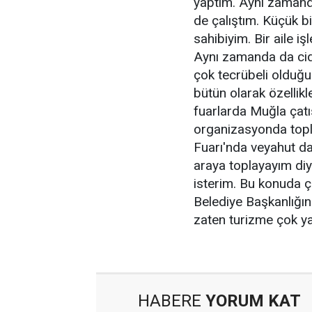
yaptım. Aynı zamanda
de çalıştım. Küçük bir
sahibiyim. Bir aile i
Aynı zamanda da cidd
çok tecrübeli olduğu
bütün olarak özellikl
fuarlarda Muğla çatıs
organizasyonda topl
Fuarı'nda veyahut da 
araya toplayayım di
isterim. Bu konuda
Belediye Başkanlığın
zaten turizme çok yak
HABERE
YORUM KAT