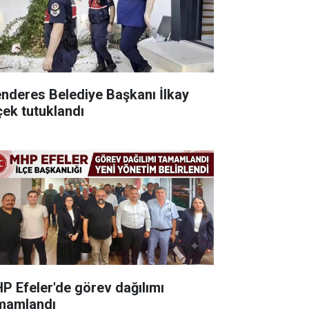
nderes Belediye Başkanı İlkay
çek tutuklandı
P Efeler'de görev dağılımı
mamlandı