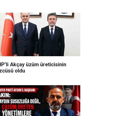
P’li Akçay üzüm üreticisinin
zcüsü oldu