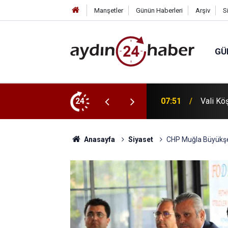
Manşetler
Günün Haberleri
Arşiv
S
GÜ
 hayvanlar değil sahiplilerin terk edilmesi"
24
06:58
Beyağaç
Anasayfa
Siyaset
CHP Muğla Büyükşehi