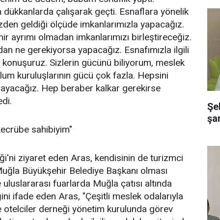
dükkanlarda çalışarak geçti. Esnaflara yönelik
zden geldiği ölçüde imkanlarımızla yapacağız.
ir ayrımı olmadan imkanlarımızı birleştireceğiz.
an ne gerekiyorsa yapacağız. Esnafımızla ilgili
r konuşuruz. Sizlerin gücünü biliyorum, meslek
plum kuruluşlarının gücü çok fazla. Hepsini
layacağız. Hep beraber kalkar gerekirse
di.
Şe
şa
ecrübe sahibiyim"
liği'ni ziyaret eden Aras, kendisinin de turizmci
 Muğla Büyükşehir Belediye Başkanı olması
uluslararası fuarlarda Muğla çatısı altında
ini ifade eden Aras, "Çeşitli meslek odalarıyla
 otelciler derneği yönetim kurulunda görev