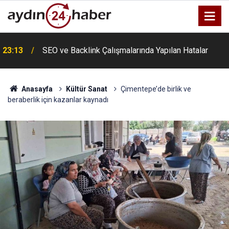
u
23:13
SEO ve Backlink Çalışmalarında Yapılan Hatalar
Anasayfa
Kültür Sanat
Çimentepe’de birlik ve
beraberlik için kazanlar kaynadı