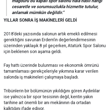
mağduru bu kapalı spor salonu hala nasıl hangi
cesaretle ve sorumsuzlukla hizmette tutulur,
anlamak mümkün değildir.”
YILLAR SONRA İŞ MAKİNELERİ GELDİ
2018’deki yazısında salonun artık emekli edilmesi
gerektiğini savunan Erdem’in değerlendirmesinin
üzerinden yaklaşık 8 yıl geçerken, Atatürk Spor Salonu
için beklenen son aşama geldi.
Fay hattı üzerinde bulunması ve ekonomik ömrünü
tamamlaması gerekçeleriyle yıkımına karar verilen
salonda iş makineleri çalışmaya başladı.
Tribünlerin bir bölümünün yıkıldığını gören Aydınlılar
ise yalnızca bir spor tesisinin değil, kentin yakın
tarihine ait önemli bir anı mekânının da ortadan
kalktığını ifade ediyor.