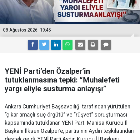
08 Ağustos 2026
19:45
YENİ Parti’den Özalper’in
tutuklanmasına tepki: “Muhalefeti
yargı eliyle susturma anlayışı”
Ankara Cumhuriyet Başsavcılığı tarafından yürütülen
“çıkar amaçlı suç örgütü” ve “rüşvet” soruşturması
kapsamında tutuklanan YENİ Parti Manisa Kurucu İl
Başkanı İlksen Özalper’e, partisinin Aydın teşkilatından
destek geldi. YENİ Parti Aydın Kurucu İl Başkanı