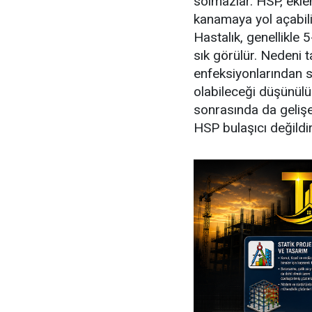
solmazlar. HSP, ekle
kanamaya yol açabilir
Hastalık, genellikle
sık görülür. Nedeni 
enfeksiyonlarından so
olabileceği düşünülür.
sonrasında da gelişeb
HSP bulaşıcı değildir 