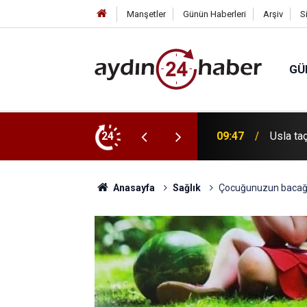
Manşetler
Günün Haberleri
Arşiv
S
GÜ
24
09:32
Tavşanlı
Anasayfa
Sağlık
Çocuğunuzun bacağı 