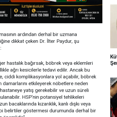
çıkmasının ardından derhal bir uzmana
ğine dikkat çeken Dr. İlter Paydur, şu
:
Kü
Şe
ğer hastalık bağırsak, böbrek veya eklemleri
ikle ağrı kesicilerle tedavi edilir. Ancak bu
e, ciddi komplikasyonlara yol açabilir, böbrek
n damarlarını etkileyerek nöbetlere neden
hastaneye yatış gerekebilir ve uzun süreli
ulanabilir. HSP'nin potansiyel tehlikeleri
n bacaklarında kızarıklık, kanlı dışkı veya
gibi belirtiler göstermesi durumunda derhal bir