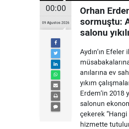
00:00
Orhan Erdem
sormuştu: Ay
09 Ağustos 2026
salonu yıkıl
Aydın’ın Efeler 
müsabakalarına,
anılarına ev sa
yıkım çalışmala
Erdem’in 2018 yı
salonun ekonom
çekerek “Hangi
hizmette tutulu