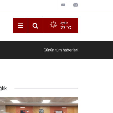
Aydın
27 °C
09:29
Söke 1970 Spor Kulübü haftayı çift mesaiyle t
Günün tüm
haberleri
ğlık