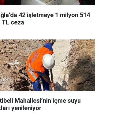
ğla’da 42 işletmeye 1 milyon 514
n TL ceza
tibeli Mahallesi’nin içme suyu
ları yenileniyor