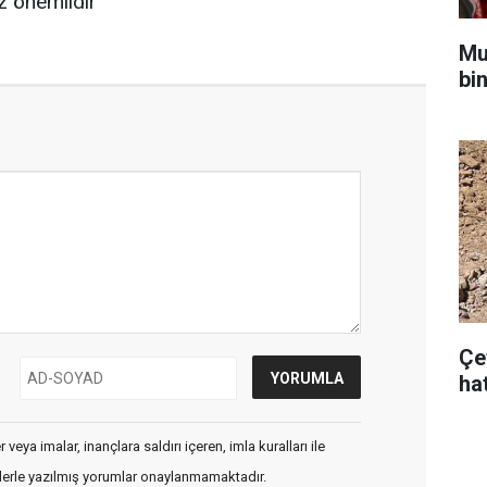
 önemlidir"
Mu
bi
Çe
hat
veya imalar, inançlara saldırı içeren, imla kuralları ile
flerle yazılmış yorumlar onaylanmamaktadır.