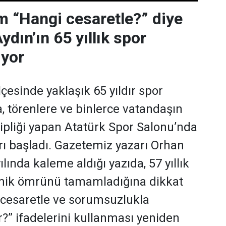
 “Hangi cesaretle?” diye
dın’ın 65 yıllık spor
ıyor
ilçesinde yaklaşık 65 yıldır spor
 törenlere ve binlerce vatandaşın
hipliği yapan Atatürk Spor Salonu’nda
rı başladı. Gazetemiz yazarı Orhan
lında kaleme aldığı yazıda, 57 yıllık
ik ömrünü tamamladığına dikkat
 cesaretle ve sorumsuzlukla
r?” ifadelerini kullanması yeniden