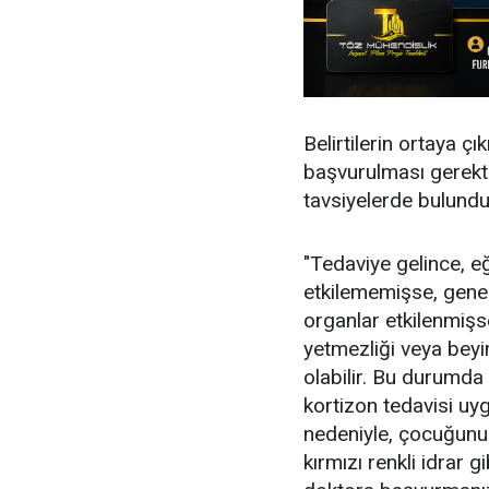
Belirtilerin ortaya 
başvurulması gerekti
tavsiyelerde bulundu
"Tedaviye gelince, e
etkilememişse, genell
organlar etkilenmişs
yetmezliği veya beyi
olabilir. Bu durumda 
kortizon tedavisi uyg
nedeniyle, çocuğunuzu
kırmızı renkli idrar 