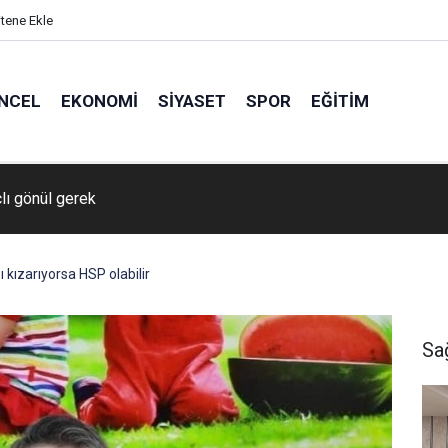
itene Ekle
NCEL
EKONOMI
SIYASET
SPOR
EĞITIM
’da akraba aileler arasında bıçaklı ve sopalı kavga: 2 yaralı
kızarıyorsa HSP olabilir
Sa