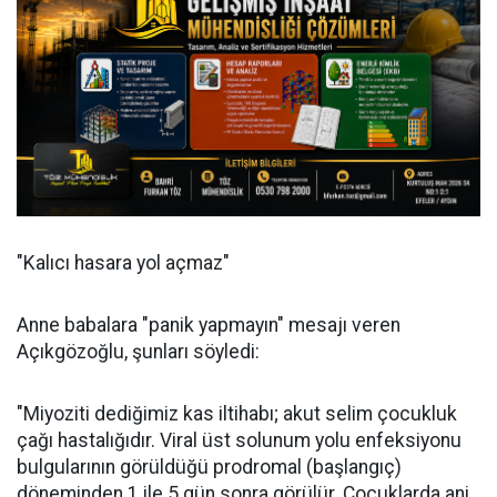
"Kalıcı hasara yol açmaz"
Anne babalara "panik yapmayın" mesajı veren
Açıkgözoğlu, şunları söyledi:
"Miyoziti dediğimiz kas iltihabı; akut selim çocukluk
çağı hastalığıdır. Viral üst solunum yolu enfeksiyonu
bulgularının görüldüğü prodromal (başlangıç)
döneminden 1 ile 5 gün sonra görülür. Çocuklarda ani