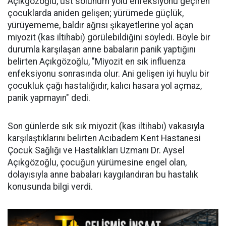
Açıkgözoğlu, üst solunum yolu enfeksiyonu geçiren
çocuklarda aniden gelişen; yürümede güçlük,
yürüyememe, baldır ağrısı şikayetlerine yol açan
miyozit (kas iltihabı) görülebildiğini söyledi. Böyle bir
durumla karşılaşan anne babaların panik yaptığını
belirten Açıkgözoğlu, "Miyozit en sık influenza
enfeksiyonu sonrasında olur. Ani gelişen iyi huylu bir
çocukluk çağı hastalığıdır, kalıcı hasara yol açmaz,
panik yapmayın" dedi.
Son günlerde sık sık miyozit (kas iltihabı) vakasıyla
karşılaştıklarını belirten Acıbadem Kent Hastanesi
Çocuk Sağlığı ve Hastalıkları Uzmanı Dr. Aysel
Açıkgözoğlu, çocuğun yürümesine engel olan,
dolayısıyla anne babaları kaygılandıran bu hastalık
konusunda bilgi verdi.