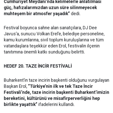
Cumhuriyet Meydanı’nda kelimelerle anlatılması
güç, hafızalarımızdan uzun süre silinmeyecek
muhteşem bir atmosfer yaşadık”
dedi.
Festival boyunca sahne alan sanatçılara, DJ Dee
Javus’a, sunucu Volkan Erel’e, belediye personeline,
kamu kurumlarına, sivil toplum kuruluşlarına ve tüm
vatandaşlara teşekkür eden Erol, festivalin ilçenin
tanıtımına önemli katkı sunduğunu belirtti.
HEDEF 20. TAZE İNCİR FESTİVALİ
Buharkent’in taze incirin başkenti olduğunu vurgulayan
Başkan Erol,
“Türkiye’nin ilk ve tek Taze İncir
Festivali’nde, taze incirin başkenti Buharkent’imizin
bereketini, kültürünü ve misafirperverliğini hep
birlikte yaşattık”
ifadelerini kullandı.