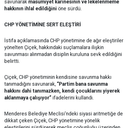
savunarak
masumiyet karinesinin ve lekelenmeme
hakkının ihlal edildiğini
öne sürdü.
CHP YÖNETİMİNE SERT ELEŞTİRİ
İstifa açıklamasında CHP yönetimine de ağır eleştiriler
yönelten Çiçek, hakkındaki suçlamalara ilişkin
savunması alınmadan disiplin kuruluna sevk edildiğini
belirtti.
Çiçek, CHP yönetiminin kendisine savunma hakkı
tanımadığını savunarak,
“Partim bana savunma
hakkını dahi tanımazken, kendi çocuklarını yiyerek
aklanmaya çalışıyor”
ifadelerini kullandı.
Menderes Belediye Meclisi'ndeki siyasi aritmetiğe de
dikkat çeken Çiçek, CHP yönetimine yönelik
eleştirilerini sürdürerek meclis çoğunluğu üzerinden