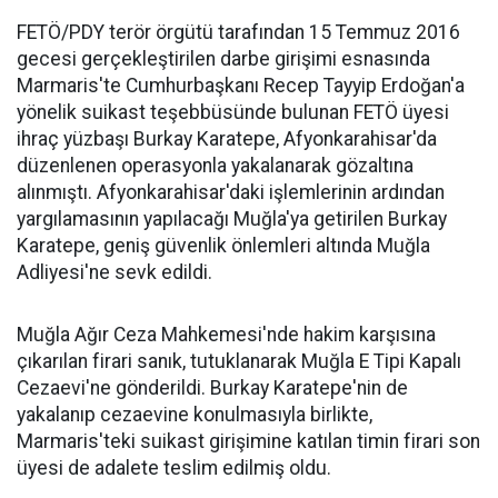
FETÖ/PDY terör örgütü tarafından 15 Temmuz 2016
gecesi gerçekleştirilen darbe girişimi esnasında
Marmaris'te Cumhurbaşkanı Recep Tayyip Erdoğan'a
yönelik suikast teşebbüsünde bulunan FETÖ üyesi
ihraç yüzbaşı Burkay Karatepe, Afyonkarahisar'da
düzenlenen operasyonla yakalanarak gözaltına
alınmıştı. Afyonkarahisar'daki işlemlerinin ardından
yargılamasının yapılacağı Muğla'ya getirilen Burkay
Karatepe, geniş güvenlik önlemleri altında Muğla
Adliyesi'ne sevk edildi.
Muğla Ağır Ceza Mahkemesi'nde hakim karşısına
çıkarılan firari sanık, tutuklanarak Muğla E Tipi Kapalı
Cezaevi'ne gönderildi. Burkay Karatepe'nin de
yakalanıp cezaevine konulmasıyla birlikte,
Marmaris'teki suikast girişimine katılan timin firari son
üyesi de adalete teslim edilmiş oldu.