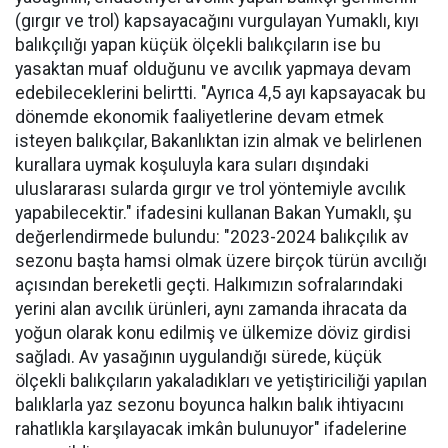
(gırgır ve trol) kapsayacağını vurgulayan Yumaklı, kıyı
balıkçılığı yapan küçük ölçekli balıkçıların ise bu
yasaktan muaf olduğunu ve avcılık yapmaya devam
edebileceklerini belirtti. "Ayrıca 4,5 ayı kapsayacak bu
dönemde ekonomik faaliyetlerine devam etmek
isteyen balıkçılar, Bakanlıktan izin almak ve belirlenen
kurallara uymak koşuluyla kara suları dışındaki
uluslararası sularda gırgır ve trol yöntemiyle avcılık
yapabilecektir." ifadesini kullanan Bakan Yumaklı, şu
değerlendirmede bulundu: "2023-2024 balıkçılık av
sezonu başta hamsi olmak üzere birçok türün avcılığı
açısından bereketli geçti. Halkımızın sofralarındaki
yerini alan avcılık ürünleri, aynı zamanda ihracata da
yoğun olarak konu edilmiş ve ülkemize döviz girdisi
sağladı. Av yasağının uygulandığı sürede, küçük
ölçekli balıkçıların yakaladıkları ve yetiştiriciliği yapılan
balıklarla yaz sezonu boyunca halkın balık ihtiyacını
rahatlıkla karşılayacak imkân bulunuyor" ifadelerine