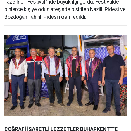
Taze İncir Festivali’nde büyük ilgi gördü. Festivalde
binlerce kişiye odun ateşinde pişirilen Nazilli Pidesi ve
Bozdoğan Tahinli Pidesi ikram edildi.
COĞRAFİ İŞARETLİ LEZZETLER BUHARKENT’TE