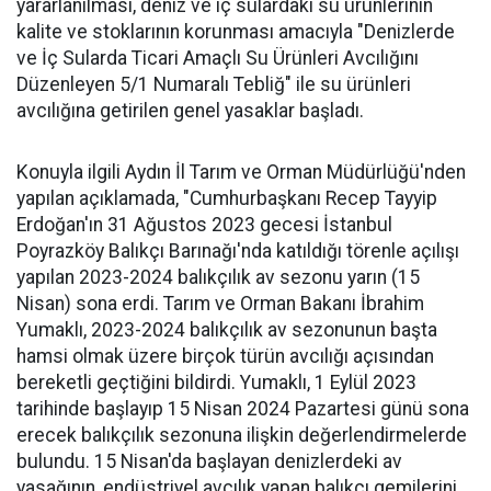
yararlanılması, deniz ve iç sulardaki su ürünlerinin
kalite ve stoklarının korunması amacıyla "Denizlerde
ve İç Sularda Ticari Amaçlı Su Ürünleri Avcılığını
Düzenleyen 5/1 Numaralı Tebliğ" ile su ürünleri
avcılığına getirilen genel yasaklar başladı.
Konuyla ilgili Aydın İl Tarım ve Orman Müdürlüğü'nden
yapılan açıklamada, "Cumhurbaşkanı Recep Tayyip
Erdoğan'ın 31 Ağustos 2023 gecesi İstanbul
Poyrazköy Balıkçı Barınağı'nda katıldığı törenle açılışı
yapılan 2023-2024 balıkçılık av sezonu yarın (15
Nisan) sona erdi. Tarım ve Orman Bakanı İbrahim
Yumaklı, 2023-2024 balıkçılık av sezonunun başta
hamsi olmak üzere birçok türün avcılığı açısından
bereketli geçtiğini bildirdi. Yumaklı, 1 Eylül 2023
tarihinde başlayıp 15 Nisan 2024 Pazartesi günü sona
erecek balıkçılık sezonuna ilişkin değerlendirmelerde
bulundu. 15 Nisan'da başlayan denizlerdeki av
yasağının, endüstriyel avcılık yapan balıkçı gemilerini