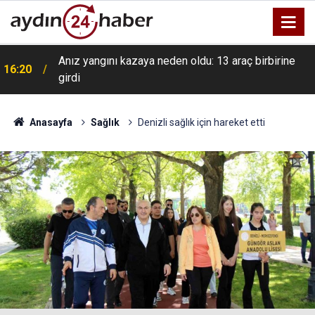
Anız yangını kazaya neden oldu: 13 araç birbirine
16:20
girdi
Anasayfa
Sağlık
Denizli sağlık için hareket etti