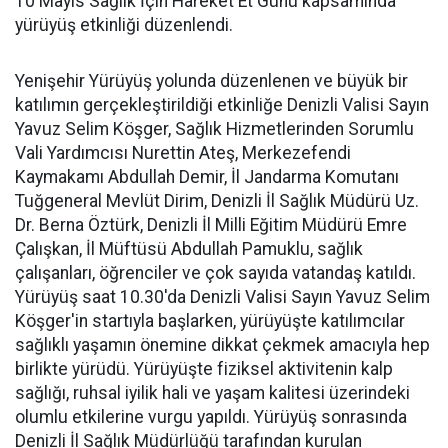
10 Mayıs Sağlık İçin Hareket Et Günü kapsamında
yürüyüş etkinliği düzenlendi.
Yenişehir Yürüyüş yolunda düzenlenen ve büyük bir
katılımın gerçekleştirildiği etkinliğe Denizli Valisi Sayın
Yavuz Selim Köşger, Sağlık Hizmetlerinden Sorumlu
Vali Yardımcısı Nurettin Ateş, Merkezefendi
Kaymakamı Abdullah Demir, İl Jandarma Komutanı
Tuğgeneral Mevlüt Dirim, Denizli İl Sağlık Müdürü Uz.
Dr. Berna Öztürk, Denizli İl Milli Eğitim Müdürü Emre
Çalışkan, İl Müftüsü Abdullah Pamuklu, sağlık
çalışanları, öğrenciler ve çok sayıda vatandaş katıldı.
Yürüyüş saat 10.30'da Denizli Valisi Sayın Yavuz Selim
Köşger'in startıyla başlarken, yürüyüşte katılımcılar
sağlıklı yaşamın önemine dikkat çekmek amacıyla hep
birlikte yürüdü. Yürüyüşte fiziksel aktivitenin kalp
sağlığı, ruhsal iyilik hali ve yaşam kalitesi üzerindeki
olumlu etkilerine vurgu yapıldı. Yürüyüş sonrasında
Denizli İl Sağlık Müdürlüğü tarafından kurulan