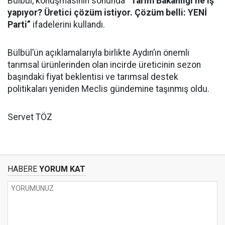
Bülbül, konuşmasının sonunda
“Tarım Bakanlığı ne iş
yapıyor? Üretici çözüm istiyor. Çözüm belli: YENİ
Parti”
ifadelerini kullandı.
Bülbül’ün açıklamalarıyla birlikte Aydın’ın önemli
tarımsal ürünlerinden olan incirde üreticinin sezon
başındaki fiyat beklentisi ve tarımsal destek
politikaları yeniden Meclis gündemine taşınmış oldu.
Servet TÖZ
HABERE
YORUM KAT