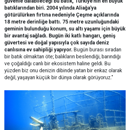
güvenle dalabileceği bu batık, Türkiye'nin en büyük
batıklarından biri. 2004 yılında Aliağa'ya
götürülürken fırtına nedeniyle Çeşme açıklarında
18 metre derinliğe battı. 75 metre uzunluğundaki
geminin bulunduğu konum, su altı yaşamı için büyük
bir avantaj sağladı. Bugün iki katlı hangarı, geniş
güvertesi ve doğal yapısıyla çok sayıda deniz
canlısına ev sahipliği yapıyor.
Bugün burası sıradan
bir batık olmaktan öte; balıkların beslendiği, barındığı
ve çoğaldığı canlı bir ekosistem haline geldi. Bu
yüzden biz onu denizin dibinde yatan bir enkaz olarak
değil, yaşayan küçük bir dünya olarak görüyoruz."