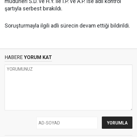
müdürleri S.D. ve H.Y. ile İ.P. ve A.P. ise adli kontrol
şartıyla serbest bırakıldı.
Soruşturmayla ilgili adli sürecin devam ettiği bildirildi.
HABERE
YORUM KAT