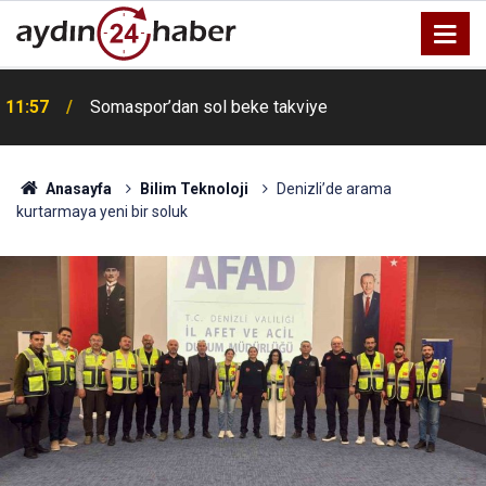
11:57
Somaspor’dan sol beke takviye
Anasayfa
Bilim Teknoloji
Denizli’de arama
kurtarmaya yeni bir soluk