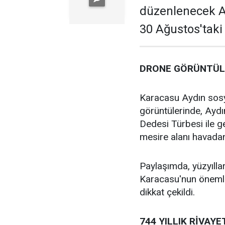
düzenlenecek Af
30 Ağustos'taki
DRONE GÖRÜNTÜLE
Karacasu Aydın sos
görüntülerinde, Ayd
Dedesi Türbesi ile ge
mesire alanı havadan
Paylaşımda, yüzyıll
Karacasu'nun önemli 
dikkat çekildi.
744 YILLIK RİVAYE