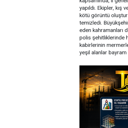
kapsamında; il geneli
yapıldı. Ekipler, kı
kötü görüntü oluştur
temizledi. Büyükşehir
eden kahramanları d
polis şehitliklerinde
kabirlerinin mermerle
yeşil alanlar bayram z