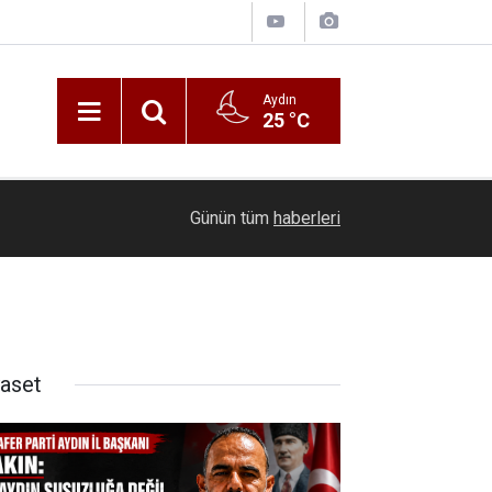
Aydın
25 °C
00:20
Ölmeye gör
Günün tüm
haberleri
yaset