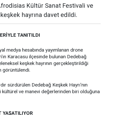
rodisias Kültür Sanat Festivali ve
 keşkek hayrına davet edildi.
RİYLE TANITILDI
yal medya hesabında yayımlanan drone
ın'ın Karacasu ilçesinde bulunan Dedebağ
leneksel keşkek hayrının gerçekleştirildiği
 görüntülendi.
ardır sürdürülen Dedebağ Keşkek Hayrı'nın
kültürel ve manevi değerlerinden biri olduğuna
T YAŞATILIYOR