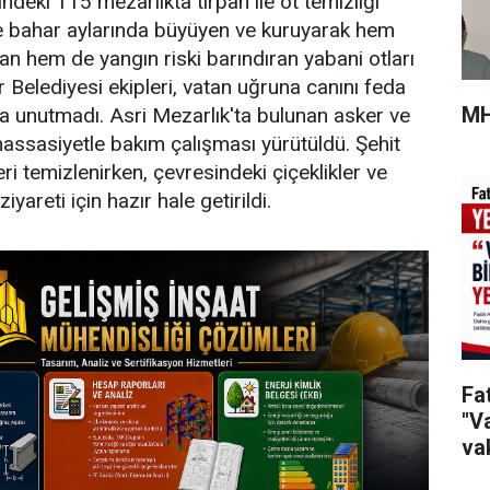
ndeki 115 mezarlıkta tırpan ile ot temizliği
ş ve bahar aylarında büyüyen ve kuruyarak hem
an hem de yangın riski barındıran yabani otları
 Belediyesi ekipleri, vatan uğruna canını feda
MH
a unutmadı. Asri Mezarlık'ta bulunan asker ve
 hassasiyetle bakım çalışması yürütüldü. Şehit
ri temizlenirken, çevresindeki çiçeklikler ve
iyareti için hazır hale getirildi.
Fa
"Va
vak