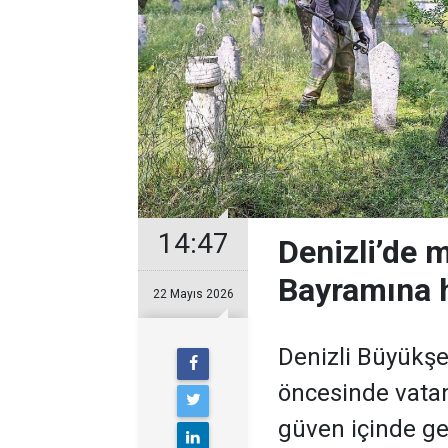
14:47
Denizli’de 
Bayramına 
22 Mayıs 2026
Denizli Büyükşe
öncesinde vatan
güven içinde ge