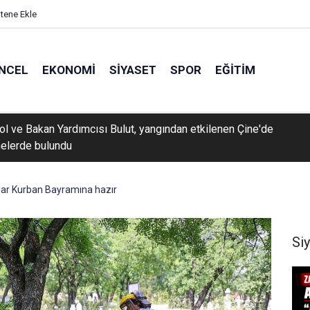
itene Ekle
NCEL
EKONOMI
SIYASET
SPOR
EĞITIM
rol ve Bakan Yardımcısı Bulut, yangından etkilenen Çine'de
elerde bulundu
klar Kurban Bayramına hazır
Si