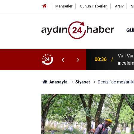
Manşetler
Günün Haberleri
Arşiv
S
GÜ
 tanıtıldı: Karacasu Dedebağ Dedesi Keşkek
Vali Va
24
00:36
incelem
Anasayfa
Siyaset
Denizli’de mezarlı