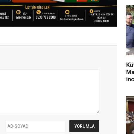
Kü
Ma
in