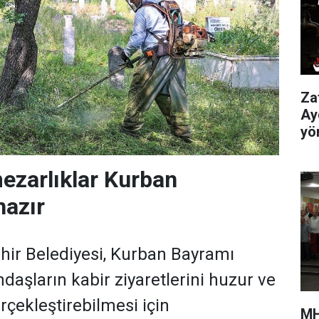
Za
Ay
yö
mezarlıklar Kurban
hazır
hir Belediyesi, Kurban Bayramı
daşların kabir ziyaretlerini huzur ve
rçekleştirebilmesi için
MH