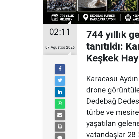
02:11
744 yıllık 
tanıtıldı: 
07 Ağustos 2026
Keşkek Hayr
Karacasu Aydın
drone görüntüler
Dedebağ Dedesi 
türbe ve mesire 
yaşatılan gelene
vatandaşlar 28-