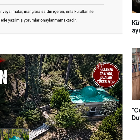
veya imalar, inançlara saldırı içeren, imla kuralları ile
flerle yazılmış yorumlar onaylanmamaktadır.
Kü
ayı
"C
Du