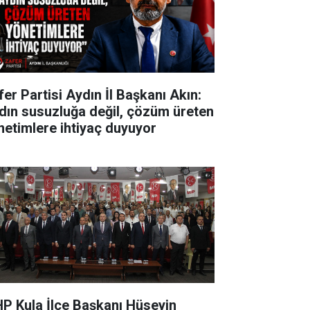
fer Partisi Aydın İl Başkanı Akın:
dın susuzluğa değil, çözüm üreten
netimlere ihtiyaç duyuyor
P Kula İlçe Başkanı Hüseyin