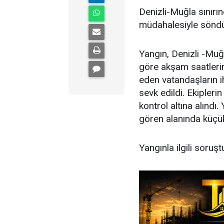
Denizli-Muğla sınırın
müdahalesiyle söndü
Yangın, Denizli -Muğl
göre akşam saatlerin
eden vatandaşların i
sevk edildi. Ekipleri
kontrol altına alındı
gören alanında küçük 
Yangınla ilgili soruşt