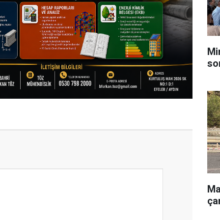
Mi
so
Ma
ça