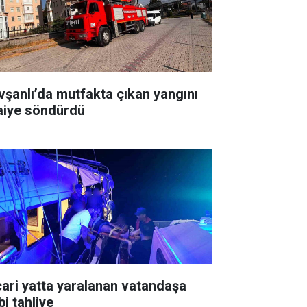
vşanlı’da mutfakta çıkan yangını
faiye söndürdü
cari yatta yaralanan vatandaşa
bi tahliye