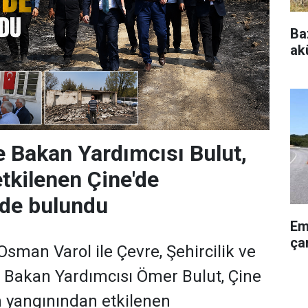
Ba
akü
ve Bakan Yardımcısı Bulut,
tkilenen Çine'de
rde bulundu
Em
çar
 Osman Varol ile Çevre, Şehircilik ve
ği Bakan Yardımcısı Ömer Bulut, Çine
 yangınından etkilenen