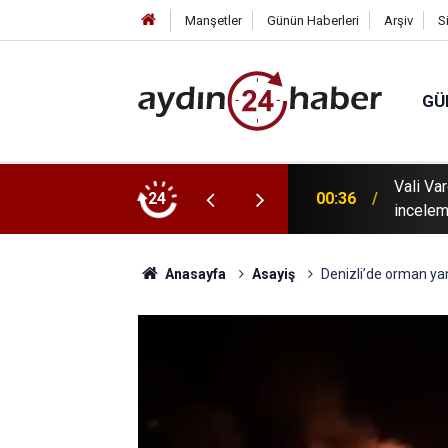
Manşetler
Günün Haberleri
Arşiv
S
GÜ
ulut, yangından etkilenen Çine'de
24
00:20
Ölmeye
Anasayfa
Asayiş
Denizli’de orman ya