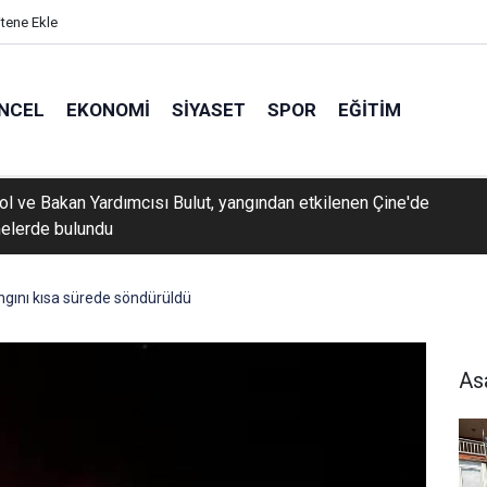
itene Ekle
NCEL
EKONOMI
SIYASET
SPOR
EĞITIM
 gör
ngını kısa sürede söndürüldü
As