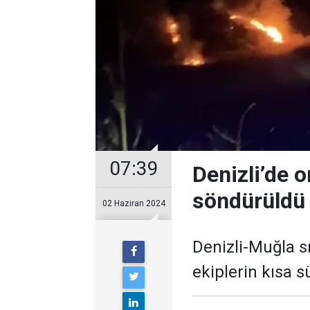
07:39
Denizli’de 
söndürüldü
02 Haziran 2024
Denizli-Muğla s
ekiplerin kısa 