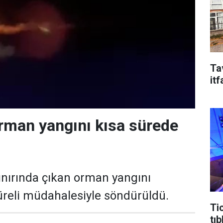
Ta
it
orman yangını kısa sürede
ınırında çıkan orman yangını
süreli müdahalesiyle söndürüldü.
Ti
tıb