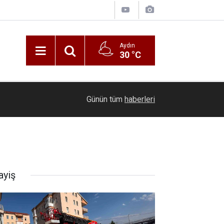
Aydın
30 °C
"Ekonomiye Yön Verenler Zirvesi" iş dünyasının 
23:17
Günün tüm
haberleri
Bodrum’da bir araya getirdi
ayiş