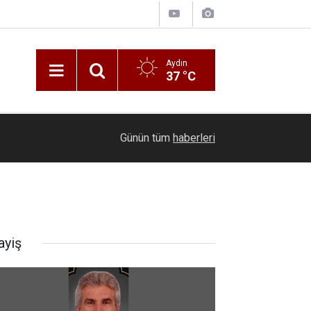
Aydın
37 °C
12:22
Sultanhisar’da cami imamı kalp krizine yenik dü
Günün tüm
haberleri
ayiş