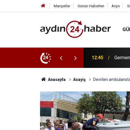
Manşetler
Günün Haberleri
Arşiv
S
GÜ
ifte uygulama
24
12:27
Manisa 
Anasayfa
Asayiş
Devrilen ambulanstak