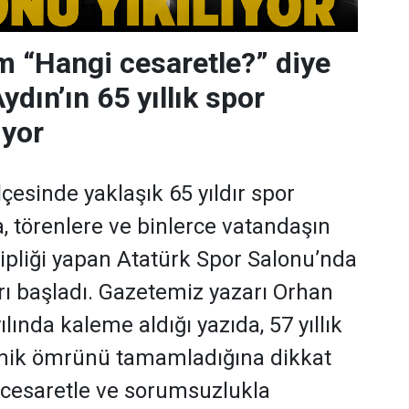
 “Hangi cesaretle?” diye
dın’ın 65 yıllık spor
ıyor
ilçesinde yaklaşık 65 yıldır spor
 törenlere ve binlerce vatandaşın
hipliği yapan Atatürk Spor Salonu’nda
rı başladı. Gazetemiz yazarı Orhan
lında kaleme aldığı yazıda, 57 yıllık
ik ömrünü tamamladığına dikkat
 cesaretle ve sorumsuzlukla