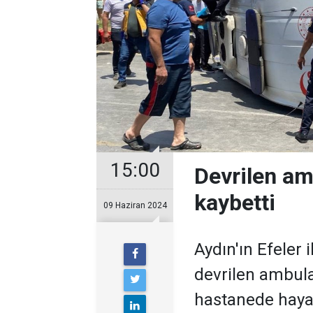
15:00
Devrilen am
kaybetti
09 Haziran 2024
Aydın'ın Efeler 
devrilen ambula
hastanede hayat