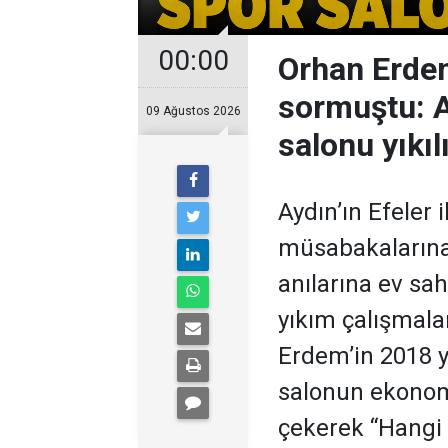
00:00
Orhan Erdem
sormuştu: Ay
09 Ağustos 2026
salonu yıkıl
Aydın’ın Efeler 
müsabakalarına,
anılarına ev sa
yıkım çalışmala
Erdem’in 2018 yı
salonun ekonom
çekerek “Hangi