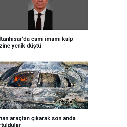
ltanhisar’da cami imamı kalp
izine yenik düştü
nan araçtan çıkarak son anda
rtuldular