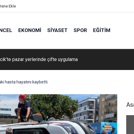
itene Ekle
NCEL
EKONOMI
SIYASET
SPOR
EĞITIM
Emekli Kafe’de kuaför ve berber hizmeti başladı
i hasta hayatını kaybetti
As