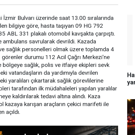
i İzmir Bulvarı üzerinde saat 13.00 sıralarında
len bilgiye göre, hasta taşıyan 09 HG 792
 35 ABL 331 plakalı otomobil kavşakta çarpıştı.
e ambulans savrularak devrildi. Kazada
ve sağlık personelleri olmak üzere toplamda 4
yı görenler durumu 112 Acil Çağrı Merkezi'ne
e bölgeye sağlık, polis ve itfaiye ekipleri sevk
deki vatandaşların da yardımıyla devrilen
Haf
ki yaralıları çıkartarak sağlık görevlilerine
yar
ipleri tarafından ilk müdahaleleri yapılan yaralılar
ye kaldırılarak tedavi altına alındı. Kaza
 kazaya karışan araçların çekici marifeti ile
en açıldı.