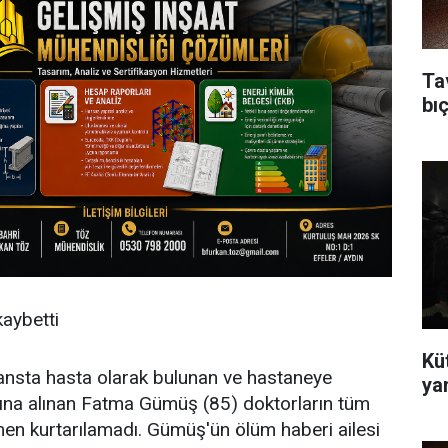
Ta
bıç
aybetti
Kü
nsta hasta olarak bulunan ve hastaneye
ya
altına alınan Fatma Gümüş (85) doktorların tüm
en kurtarılamadı. Gümüş'ün ölüm haberi ailesi