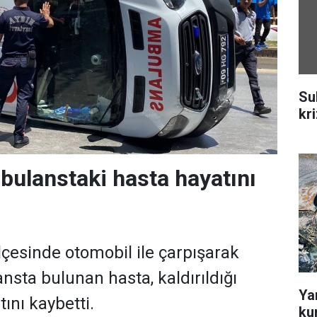
Su
kr
bulanstaki hasta hayatını
ilçesinde otomobil ile çarpışarak
nsta bulunan hasta, kaldırıldığı
Ya
ını kaybetti.
ku