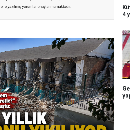
Kü
flerle yazılmış yorumlar onaylanmamaktadır.
4 y
Ge
ya