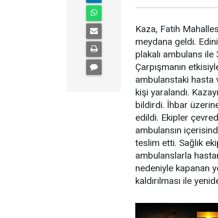
Kaza, Fatih Mahalles
meydana geldi. Edini
plakalı ambulans ile
Çarpışmanın etkisiyl
ambulanstaki hasta 
kişi yaralandı. Kaza
bildirdi. İhbar üzerin
edildi. Ekipler çevre
ambulansın içerisinde
teslim etti. Sağlık ek
ambulanslarla hastane
nedeniyle kapanan yol
kaldırılması ile yenid