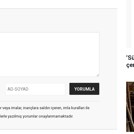
’S
çe
veya imalar, inançlara saldırı içeren, imla kuralları ile
flerle yazılmış yorumlar onaylanmamaktadır.