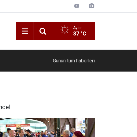
Aydın
37 °C
u
17:53
Kütahya’da trafik kazası: 1 ölü 5 yaralı
Günün tüm
haberleri
ncel