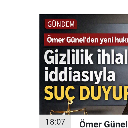
18:07
Ömer Günel'