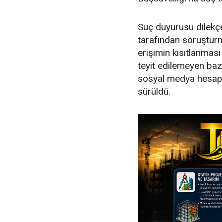
Suç duyurusu dilekçe
tarafından soruşturm
erişimin kısıtlanmas
teyit edilemeyen bazı 
sosyal medya hesapl
sürüldü.