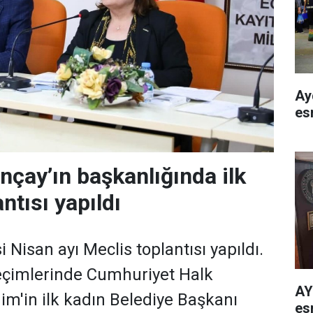
Ay
es
nçay’ın başkanlığında ilk
ntısı yapıldı
 Nisan ayı Meclis toplantısı yapıldı.
eçimlerinde Cumhuriyet Halk
AY
im'in ilk kadın Belediye Başkanı
esn