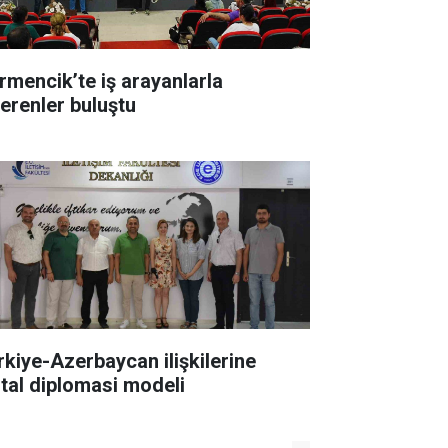
rmencik’te iş arayanlarla
verenler buluştu
rkiye-Azerbaycan ilişkilerine
jital diplomasi modeli