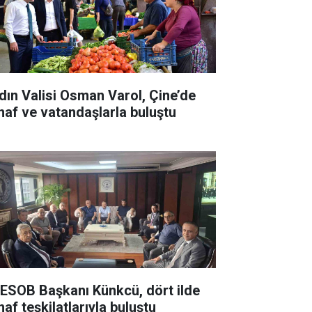
dın Valisi Osman Varol, Çine’de
naf ve vatandaşlarla buluştu
ESOB Başkanı Künkcü, dört ilde
af teşkilatlarıyla buluştu