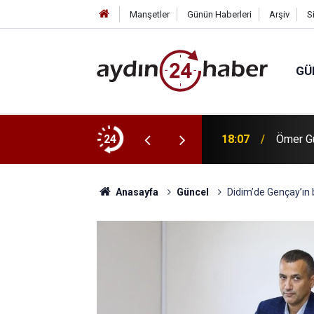
Manşetler
Günün Haberleri
Arşiv
S
GÜ
ıçrayan yangın hızlı ve etkin müdahaleyle
24
18:07
Ömer Gü
Anasayfa
Güncel
Didim’de Gençay’ın b