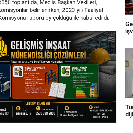
ğü toplantıda, Meclis Başkan Vekilleri,
misyonlar belirlenirken, 2023 yılı Faaliyet
omisyonu raporu oy çokluğu ile kabul edildi.
Ge
iş
Tü
di