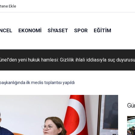
itene Ekle
NCEL
EKONOMI
SIYASET
SPOR
EĞITIM
nel'den yeni hukuk hamlesi: Gizlilik ihlali iddiasıyla suç duyurus
aşkanlığında ilk meclis toplantısı yapıldı
Gü