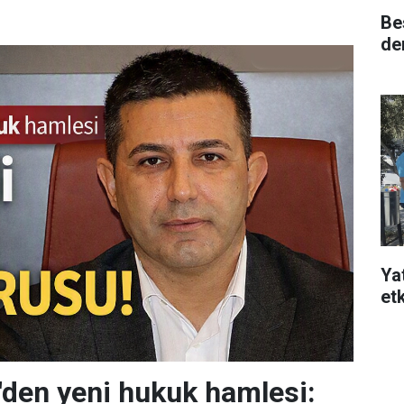
Bes
de
Ya
etk
den yeni hukuk hamlesi: