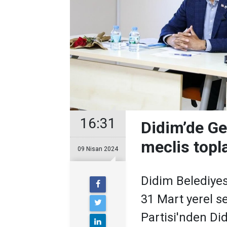
16:31
Didim’de Ge
meclis topla
09 Nisan 2024
Didim Belediyesi
31 Mart yerel s
Partisi'nden Did