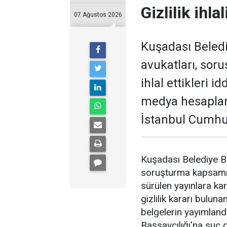
Gizlilik ihl
07 Ağustos 2026
Kuşadası Beled
avukatları, soru
ihlal ettikleri i
medya hesapları
İstanbul Cumhur
Kuşadası Belediye B
soruşturma kapsamınd
sürülen yayınlara karş
gizlilik kararı bulun
belgelerin yayımland
Başsavcılığı'na suç