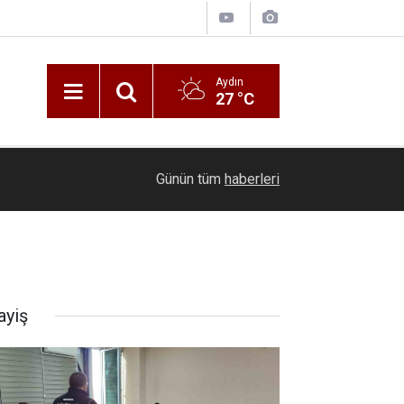
Aydın
27 °C
11:11
İzmirli gazeteci, karaciğer nakli için donör bekli
Günün tüm
haberleri
ayiş