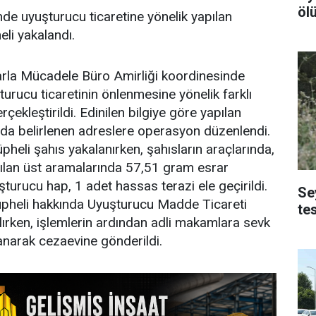
öl
nde uyuşturucu ticaretine yönelik yapılan
li yakalandı.
arla Mücadele Büro Amirliği koordinesinde
turucu ticaretinin önlenmesine yönelik farklı
rçekleştirildi. Edinilen bilgiye göre yapılan
da belirlenen adreslere operasyon düzenlendi.
heli şahıs yakalanırken, şahısların araçlarında,
pılan üst aramalarında 57,51 gram esrar
turucu hap, 1 adet hassas terazi ele geçirildi.
Se
şüpheli hakkında Uyuşturucu Madde Ticareti
te
ırken, işlemlerin ardından adli makamlara sevk
lanarak cezaevine gönderildi.