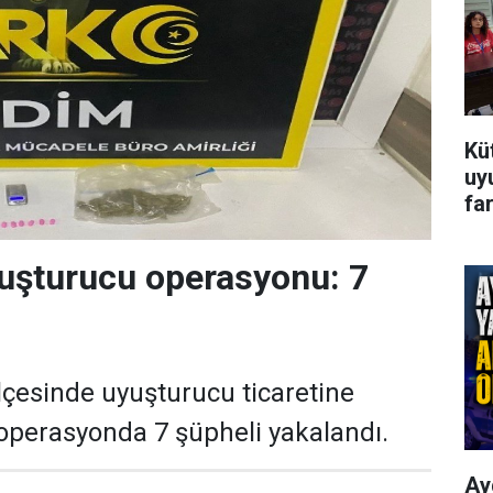
Kü
uy
far
uşturucu operasyonu: 7
ilçesinde uyuşturucu ticaretine
 operasyonda 7 şüpheli yakalandı.
Ay