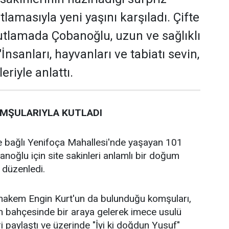
amasıyla yeni yaşını karşıladı. Çifte
utlamada Çobanoğlu, uzun ve sağlıklı
İnsanları, hayvanları ve tabiatı sevin,
leriyle anlattı.
KOMŞULARIYLA KUTLADI
ne bağlı Yenifoça Mahallesi'nde yaşayan 101
noğlu için site sakinleri anlamlı bir doğum
düzenledi.
i hakem Engin Kurt'un da bulunduğu komşuları,
n bahçesinde bir araya gelerek imece usulü
i paylaştı ve üzerinde "İyi ki doğdun Yusuf"