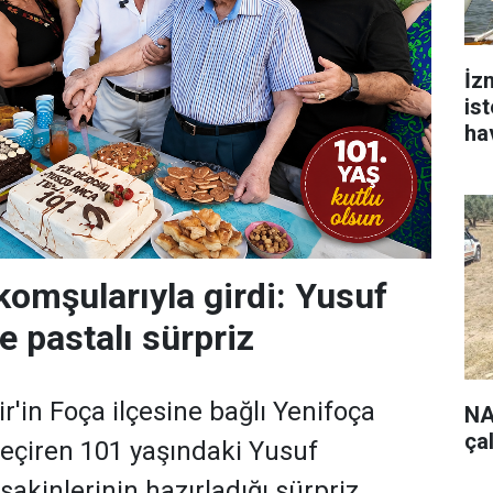
İz
is
ha
komşularıyla girdi: Yusuf
e pastalı sürpriz
ir'in Foça ilçesine bağlı Yenifoça
NA
ça
eçiren 101 yaşındaki Yusuf
sakinlerinin hazırladığı sürpriz