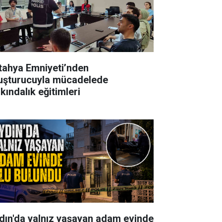
tahya Emniyeti’nden
uşturucuyla mücadelede
kındalık eğitimleri
dın'da yalnız yaşayan adam evinde