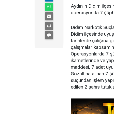
Aydın'ın Didim ilçesi
operasyonda 7 şüphe
Didim Narkotik Suçl
Didim ilçesinde uyuş
tarihlerde çalışma ge
çalışmalar kapsamın
Operasyonlarda 7 şüp
ikametlerinde ve ya
maddesi, 7 adet uyuş
Gözaltına alınan 7 
suçundan işlem yapıl
edilen 2 şahıs tutuk