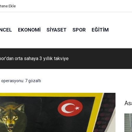
itene Ekle
NCEL
EKONOMI
SIYASET
SPOR
EĞITIM
r’dan orta sahaya 3 yıllık takviye
 operasyonu: 7 gözaltı
As