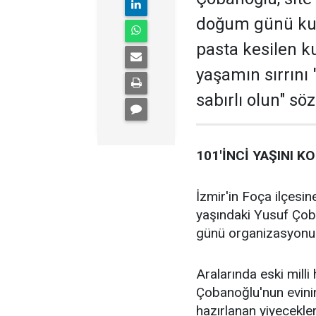
doğum günü kutl
pasta kesilen k
yaşamın sırrını "
sabırlı olun" söz
101'İNCİ YAŞINI 
İzmir'in Foça ilçesi
yaşındaki Yusuf Çoba
günü organizasyonu 
Aralarında eski mill
Çobanoğlu'nun evini
hazırlanan yiyecekler