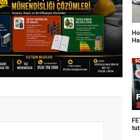
Ho
Ha
FE
tu