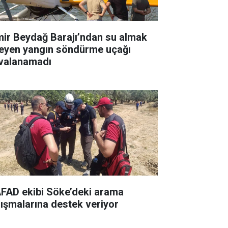
mir Beydağ Barajı’ndan su almak
teyen yangın söndürme uçağı
valanamadı
FAD ekibi Söke’deki arama
lışmalarına destek veriyor