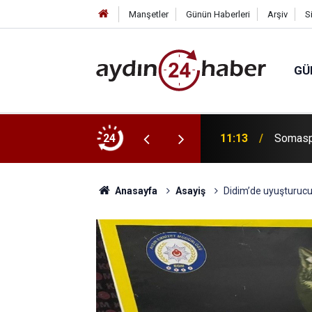
Manşetler
Günün Haberleri
Arşiv
S
GÜ
osyal sorumluluk projesine destek
24
11:13
Somaspo
Anasayfa
Asayiş
Didim’de uyuşturucu