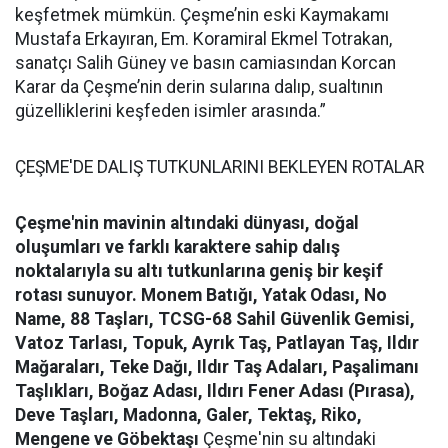
keşfetmek mümkün. Çeşme’nin eski Kaymakamı
Mustafa Erkayıran, Em. Koramiral Ekmel Totrakan,
sanatçı Salih Güney ve basın camiasından Korcan
Karar da Çeşme’nin derin sularına dalıp, sualtının
güzelliklerini keşfeden isimler arasında.”
ÇEŞME'DE DALIŞ TUTKUNLARINI BEKLEYEN ROTALAR
Çeşme'nin mavinin altındaki dünyası, doğal
oluşumları ve farklı karaktere sahip dalış
noktalarıyla su altı tutkunlarına geniş bir keşif
rotası sunuyor.
Monem Batığı, Yatak Odası, No
Name, 88 Taşları, TCSG-68 Sahil Güvenlik Gemisi,
Vatoz Tarlası, Topuk, Ayrık Taş, Patlayan Taş, Ildır
Mağaraları, Teke Dağı, Ildır Taş Adaları, Paşalimanı
Taşlıkları, Boğaz Adası, Ildırı Fener Adası (Pırasa),
Deve Taşları, Madonna, Galer, Tektaş, Riko,
Mengene ve Göbektaşı
Çeşme'nin su altındaki