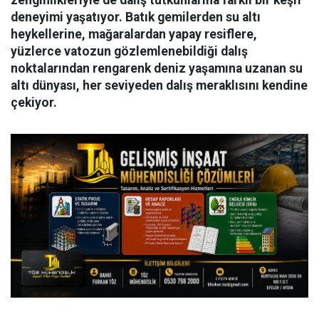
zenginlikleriyle de dalış tutkunlarına farklı bir keşif
deneyimi yaşatıyor. Batık gemilerden su altı
heykellerine, mağaralardan yapay resiflere,
yüzlerce vatozun gözlemlenebildiği dalış
noktalarından rengarenk deniz yaşamına uzanan su
altı dünyası, her seviyeden dalış meraklısını kendine
çekiyor.