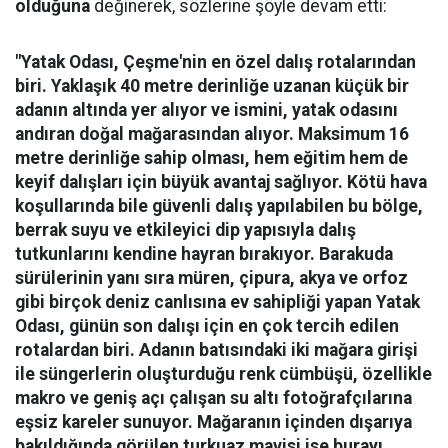
olduğuna
değinerek, sözlerine şöyle devam etti:
"Yatak Odası, Çeşme'nin en özel dalış rotalarından
biri. Yaklaşık 40 metre derinliğe uzanan küçük bir
adanın altında yer alıyor ve ismini, yatak odasını
andıran doğal mağarasından alıyor. Maksimum 16
metre derinliğe sahip olması, hem eğitim hem de
keyif dalışları için büyük avantaj sağlıyor. Kötü hava
koşullarında bile güvenli dalış yapılabilen bu bölge,
berrak suyu ve etkileyici dip yapısıyla dalış
tutkunlarını kendine hayran bırakıyor.
Barakuda
sürülerinin yanı sıra müren, çipura, akya ve orfoz
gibi birçok deniz canlısına ev sahipliği yapan Yatak
Odası, günün son dalışı için en çok tercih edilen
rotalardan biri. Adanın batısındaki iki mağara girişi
ile süngerlerin oluşturduğu renk cümbüşü, özellikle
makro ve geniş açı çalışan su altı fotoğrafçılarına
eşsiz kareler sunuyor. Mağaranın içinden dışarıya
bakıldığında görülen turkuaz mavisi ise burayı