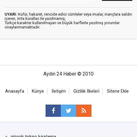
UYARI:
Küfür, hakaret, rencide edici cümleler veya imalar, inançlara saldırı
içeren, imla kuralları ile yazılmamış,
Türkçe karakter kullanılmayan ve büyük harflerle yazılmış yorumlar
onaylanmamaktadır.
Aydın 24 Haber © 2010
Anasayfa
Künye
İletişim
Gizlilik İlkeleri
Sitene Ekle
göcek tekne kiralama