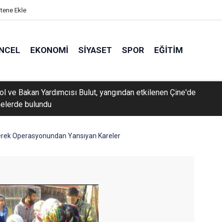
itene Ekle
NCEL
EKONOMI
SIYASET
SPOR
EĞITIM
rol ve Bakan Yardımcısı Bulut, yangından etkilenen Çine'de
elerde bulundu
erek Operasyonundan Yansıyan Kareler