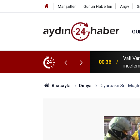
Manşetler
Günün Haberleri
Arşiv
S
GÜ
 tanıtıldı: Karacasu Dedebağ Dedesi Keşkek
Vali Va
24
00:36
incelem
Anasayfa
Dünya
Diyarbakır Sur Müşt