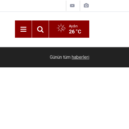
Aydın
26 °C
00:20
Ölmeye gör
Günün tüm
haberleri