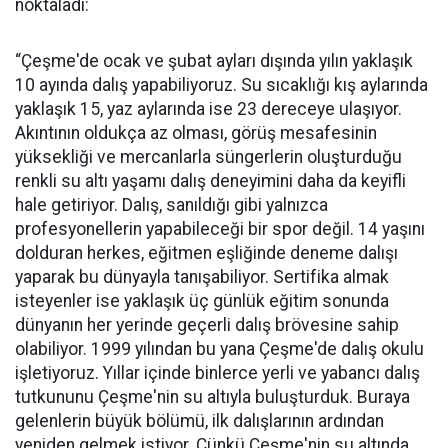
noktaladı:
“Çeşme'de ocak ve şubat ayları dışında yılın yaklaşık
10 ayında dalış yapabiliyoruz. Su sıcaklığı kış aylarında
yaklaşık 15, yaz aylarında ise 23 dereceye ulaşıyor.
Akıntının oldukça az olması, görüş mesafesinin
yüksekliği ve mercanlarla süngerlerin oluşturduğu
renkli su altı yaşamı dalış deneyimini daha da keyifli
hale getiriyor. Dalış, sanıldığı gibi yalnızca
profesyonellerin yapabileceği bir spor değil. 14 yaşını
dolduran herkes, eğitmen eşliğinde deneme dalışı
yaparak bu dünyayla tanışabiliyor. Sertifika almak
isteyenler ise yaklaşık üç günlük eğitim sonunda
dünyanın her yerinde geçerli dalış brövesine sahip
olabiliyor. 1999 yılından bu yana Çeşme'de dalış okulu
işletiyoruz. Yıllar içinde binlerce yerli ve yabancı dalış
tutkununu Çeşme'nin su altıyla buluşturduk. Buraya
gelenlerin büyük bölümü, ilk dalışlarının ardından
yeniden gelmek istiyor. Çünkü Çeşme'nin su altında