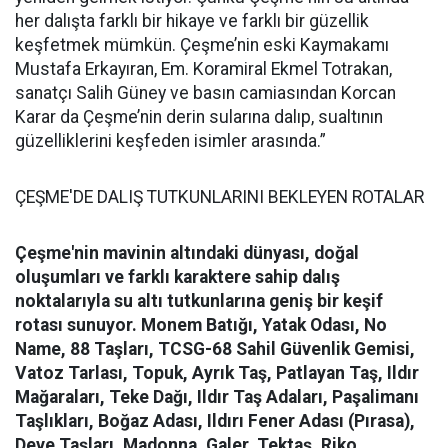
her dalışta farklı bir hikaye ve farklı bir güzellik
keşfetmek mümkün. Çeşme’nin eski Kaymakamı
Mustafa Erkayıran, Em. Koramiral Ekmel Totrakan,
sanatçı Salih Güney ve basın camiasından Korcan
Karar da Çeşme’nin derin sularına dalıp, sualtının
güzelliklerini keşfeden isimler arasında.”
ÇEŞME'DE DALIŞ TUTKUNLARINI BEKLEYEN ROTALAR
Çeşme'nin mavinin altındaki dünyası, doğal
oluşumları ve farklı karaktere sahip dalış
noktalarıyla su altı tutkunlarına geniş bir keşif
rotası sunuyor.
Monem Batığı, Yatak Odası, No
Name, 88 Taşları, TCSG-68 Sahil Güvenlik Gemisi,
Vatoz Tarlası, Topuk, Ayrık Taş, Patlayan Taş, Ildır
Mağaraları, Teke Dağı, Ildır Taş Adaları, Paşalimanı
Taşlıkları, Boğaz Adası, Ildırı Fener Adası (Pırasa),
Deve Taşları, Madonna, Galer, Tektaş, Riko,