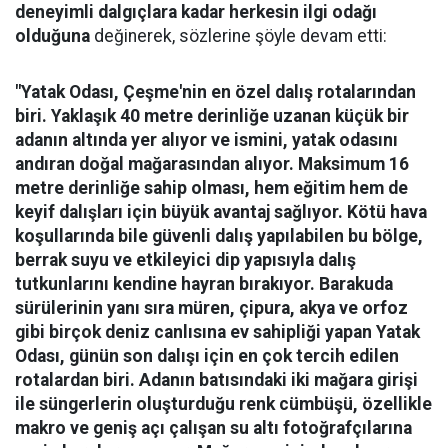
deneyimli dalgıçlara kadar herkesin ilgi odağı
olduğuna
değinerek, sözlerine şöyle devam etti:
"Yatak Odası, Çeşme'nin en özel dalış rotalarından
biri. Yaklaşık 40 metre derinliğe uzanan küçük bir
adanın altında yer alıyor ve ismini, yatak odasını
andıran doğal mağarasından alıyor. Maksimum 16
metre derinliğe sahip olması, hem eğitim hem de
keyif dalışları için büyük avantaj sağlıyor. Kötü hava
koşullarında bile güvenli dalış yapılabilen bu bölge,
berrak suyu ve etkileyici dip yapısıyla dalış
tutkunlarını kendine hayran bırakıyor.
Barakuda
sürülerinin yanı sıra müren, çipura, akya ve orfoz
gibi birçok deniz canlısına ev sahipliği yapan Yatak
Odası, günün son dalışı için en çok tercih edilen
rotalardan biri. Adanın batısındaki iki mağara girişi
ile süngerlerin oluşturduğu renk cümbüşü, özellikle
makro ve geniş açı çalışan su altı fotoğrafçılarına