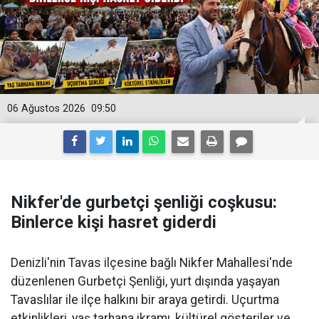
06 Ağustos 2026
09:50
Nikfer'de gurbetçi şenliği coşkusu:
Binlerce kişi hasret giderdi
Denizli'nin Tavas ilçesine bağlı Nikfer Mahallesi'nde
düzenlenen Gurbetçi Şenliği, yurt dışında yaşayan
Tavaslılar ile ilçe halkını bir araya getirdi. Uçurtma
etkinlikleri, yaş tarhana ikramı, kültürel gösteriler ve