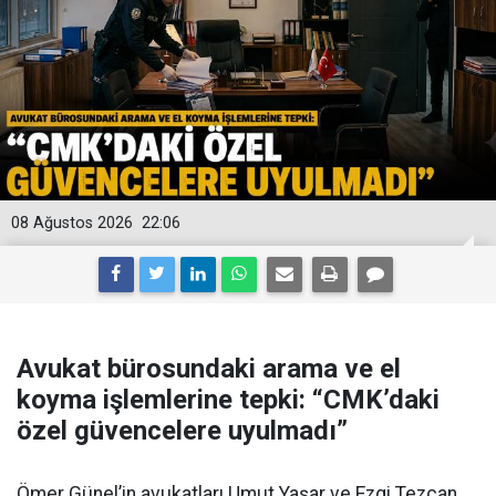
08 Ağustos 2026
22:06
Avukat bürosundaki arama ve el
koyma işlemlerine tepki: “CMK’daki
özel güvencelere uyulmadı”
Ömer Günel’in avukatları Umut Yaşar ve Ezgi Tezcan