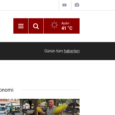
Aydın
41 °C
14:21
Urla’da uyuşturucu operasyonu
Günün tüm
haberleri
onomi