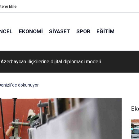
itene Ekle
NCEL
EKONOMI
SIYASET
SPOR
EĞITIM
-Azerbaycan ilişkilerine dijital diplomasi modeli
enizli’de dokunuyor
Ek