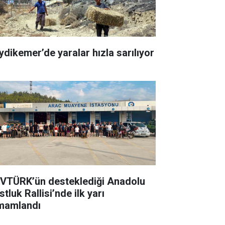
ydikemer’de yaralar hızla sarılıyor
VTÜRK’ün desteklediği Anadolu
tluk Rallisi’nde ilk yarı
mamlandı