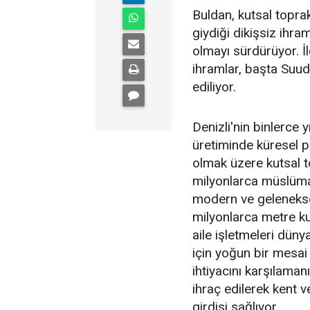
Buldan, kutsal topra
giydiği dikişsiz ihr
olmayı sürdürüyor. İ
ihramlar, başta Suud
ediliyor.
Denizli'nin binlerce 
üretiminde küresel 
olmak üzere kutsal t
milyonlarca müslüman
modern ve geleneksel 
milyonlarca metre kum
aile işletmeleri düny
için yoğun bir mesai 
ihtiyacını karşılaman
ihraç edilerek kent 
girdisi sağlıyor.