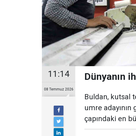
11:14
Dünyanın ih
08 Temmuz 2026
Buldan, kutsal 
umre adayının g
çapındaki en bü