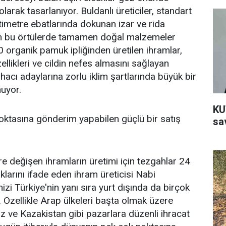
larak tasarlanıyor. Buldanlı üreticiler, standart
imetre ebatlarında dokunan izar ve rida
n bu örtülerde tamamen doğal malzemeler
0 organik pamuk ipliğinden üretilen ihramlar,
llikleri ve cildin nefes almasını sağlayan
 hacı adaylarına zorlu iklim şartlarında büyük bir
uyor.
KU
oktasına gönderim yapabilen güçlü bir satış
sa
öre değişen ihramların üretimi için tezgahlar 24
ıklarını ifade eden ihram üreticisi Nabi
izi Türkiye'nin yanı sıra yurt dışında da birçok
 Özellikle Arap ülkeleri başta olmak üzere
gız ve Kazakistan gibi pazarlara düzenli ihracat