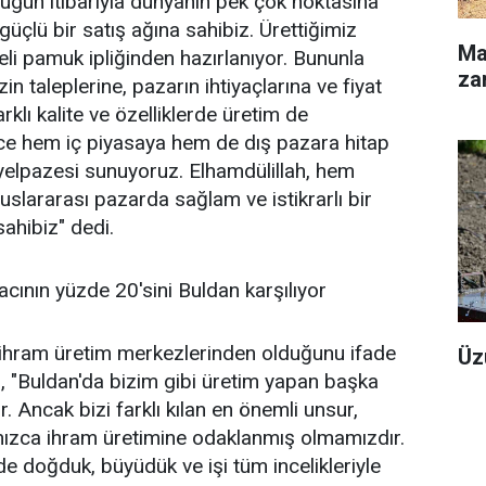
Bugün itibarıyla dünyanın pek çok noktasına
üçlü bir satış ağına sahibiz. Ürettiğimiz
Ma
eli pamuk ipliğinden hazırlanıyor. Bununla
zar
zin taleplerine, pazarın ihtiyaçlarına ve fiyat
rklı kalite ve özelliklerde üretim de
ece hem iç piyasaya hem de dış pazara hitap
yelpazesi sunuyoruz. Elhamdülillah, hem
uslararası pazarda sağlam ve istikrarlı bir
ahibiz" dedi.
yacının yüzde 20'sini Buldan karşılıyor
 ihram üretim merkezlerinden olduğunu ifade
Üz
, "Buldan'da bizim gibi üretim yapan başka
. Ancak bizi farklı kılan en önemli unsur,
alnızca ihram üretimine odaklanmış olmamızdır.
de doğduk, büyüdük ve işi tüm incelikleriyle