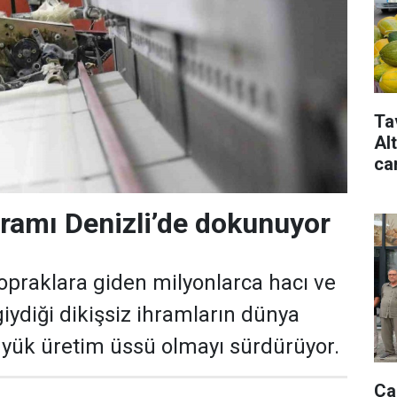
Ta
Al
ca
ramı Denizli’de dokunuyor
topraklara giden milyonlarca hacı ve
iydiği dikişsiz ihramların dünya
yük üretim üssü olmayı sürdürüyor.
Ça