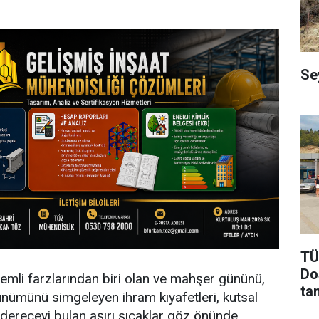
Se
TÜ
Dos
emli farzlarından biri olan ve mahşer gününü,
ta
rünümünü simgeleyen ihram kıyafetleri, kutsal
dereceyi bulan aşırı sıcaklar göz önünde