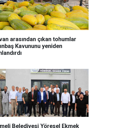
van arasından çıkan tohumlar
tınbaş Kavununu yeniden
nlandırdı
meli Belediyesi Yöresel Ekmek