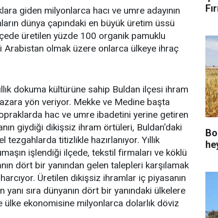
Fır
klara giden milyonlarca hacı ve umre adayının
amların dünya çapındaki en büyük üretim üssü
lçede üretilen yüzde 100 organik pamuklu
i Arabistan olmak üzere onlarca ülkeye ihraç
yıllık dokuma kültürüne sahip Buldan ilçesi ihram
pazara yön veriyor. Mekke ve Medine başta
opraklarda hac ve umre ibadetini yerine getiren
ın giydiği dikişsiz ihram örtüleri, Buldan'daki
Bo
tezgahlarda titizlikle hazırlanıyor. Yıllık
he
aşın işlendiği ilçede, tekstil firmaları ve köklü
anın dört bir yanından gelen talepleri karşılamak
harcıyor. Üretilen dikişsiz ihramlar iç piyasanın
ın yanı sıra dünyanın dört bir yanındaki ülkelere
ve ülke ekonomisine milyonlarca dolarlık döviz