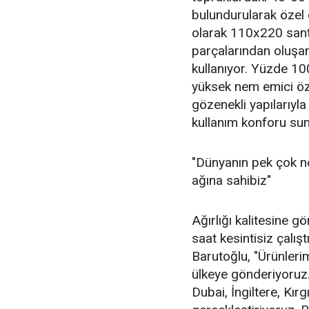
bulundurularak özel o
olarak 110x220 sant
parçalarından oluşa
kullanıyor. Yüzde 10
yüksek nem emici öze
gözenekli yapılarıyla
kullanım konforu sun
"Dünyanın pek çok n
ağına sahibiz"
Ağırlığı kalitesine g
saat kesintisiz çalışt
Barutoğlu, "Ürünlerim
ülkeye gönderiyoruz.
Dubai, İngiltere, Kır