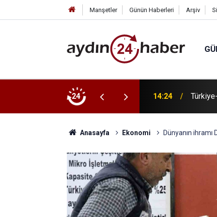
Manşetler
Günün Haberleri
Arşiv
S
GÜ
rasyonu açıklaması: "Bu kez ailem doğrudan
24
14:24
Türkiye
Anasayfa
Ekonomi
Dünyanın ihramı D