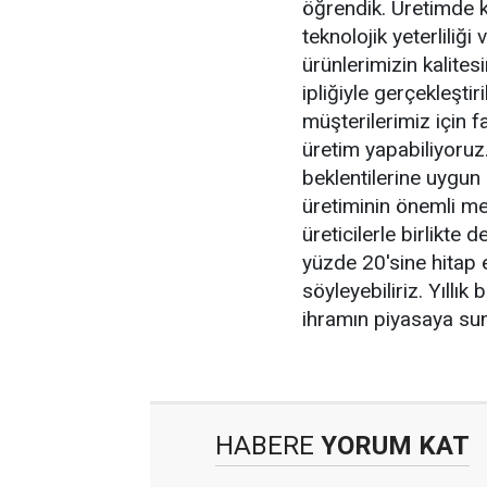
öğrendik. Üretimde ku
teknolojik yeterliliğ
ürünlerimizin kalite
ipliğiyle gerçekleşt
müşterilerimiz için fa
üretim yapabiliyoruz
beklentilerine uygun
üretiminin önemli me
üreticilerle birlikte 
yüzde 20'sine hitap
söyleyebiliriz. Yıllı
ihramın piyasaya sun
HABERE
YORUM KAT