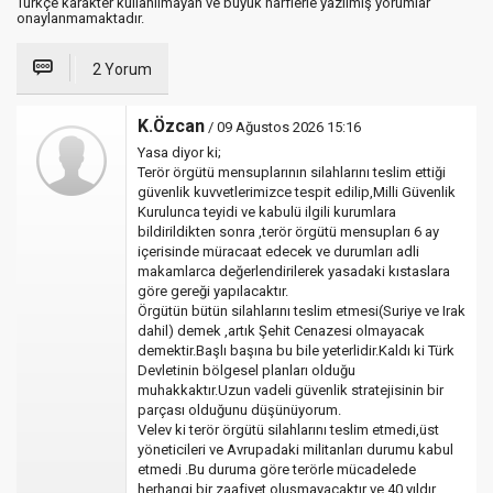
Türkçe karakter kullanılmayan ve büyük harflerle yazılmış yorumlar
onaylanmamaktadır.
2 Yorum
K.Özcan
/ 09 Ağustos 2026 15:16
Yasa diyor ki;
Terör örgütü mensuplarının silahlarını teslim ettiği
güvenlik kuvvetlerimizce tespit edilip,Milli Güvenlik
Kurulunca teyidi ve kabulü ilgili kurumlara
bildirildikten sonra ,terör örgütü mensupları 6 ay
içerisinde müracaat edecek ve durumları adli
makamlarca değerlendirilerek yasadaki kıstaslara
göre gereği yapılacaktır.
Örgütün bütün silahlarını teslim etmesi(Suriye ve Irak
dahil) demek ,artık Şehit Cenazesi olmayacak
demektir.Başlı başına bu bile yeterlidir.Kaldı ki Türk
Devletinin bölgesel planları olduğu
muhakkaktır.Uzun vadeli güvenlik stratejisinin bir
parçası olduğunu düşünüyorum.
Velev ki terör örgütü silahlarını teslim etmedi,üst
yöneticileri ve Avrupadaki militanları durumu kabul
etmedi .Bu duruma göre terörle mücadelede
herhangi bir zaafiyet oluşmayacaktır ve 40 yıldır