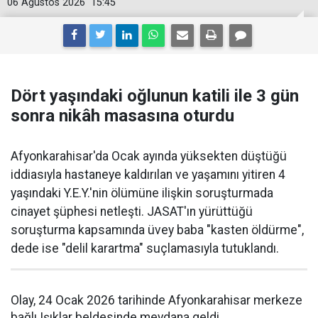
06 Ağustos 2026
15:45
Dört yaşındaki oğlunun katili ile 3 gün
sonra nikâh masasına oturdu
Afyonkarahisar'da Ocak ayında yüksekten düştüğü
iddiasıyla hastaneye kaldırılan ve yaşamını yitiren 4
yaşındaki Y.E.Y.'nin ölümüne ilişkin soruşturmada
cinayet şüphesi netleşti. JASAT'ın yürüttüğü
soruşturma kapsamında üvey baba "kasten öldürme",
dede ise "delil karartma" suçlamasıyla tutuklandı.
Olay, 24 Ocak 2026 tarihinde Afyonkarahisar merkeze
bağlı Işıklar beldesinde meydana geldi.