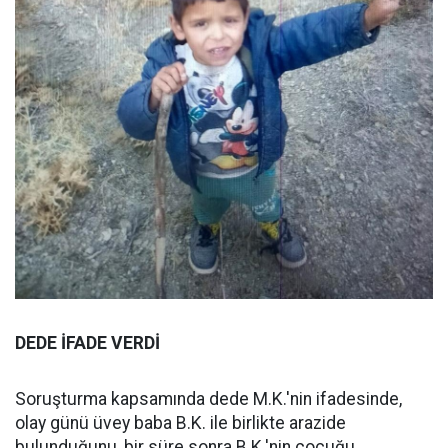
DEDE İFADE VERDİ
Soruşturma kapsamında dede M.K.'nin ifadesinde,
olay günü üvey baba B.K. ile birlikte arazide
bulunduğunu, bir süre sonra B.K.'nin çocuğu