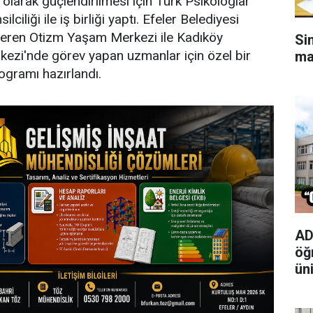
 olarak güçlendirilmesi için Türk Psikologlar
lciliği ile iş birliği yaptı. Efeler Belediyesi
eren Otizm Yaşam Merkezi ile Kadıköy
Si
ezi'nde görev yapan uzmanlar için özel bir
ma
ogramı hazırlandı.
AD
öğ
ün