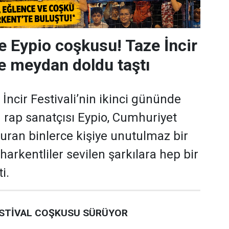
e Eypio coşkusu! Taze İncir
de meydan doldu taştı
İncir Festivali’nin ikinci gününde
 rap sanatçısı Eypio, Cumhuriyet
uran binlerce kişiye unutulmaz bir
harkentliler sevilen şarkılara hep bir
i.
ESTİVAL COŞKUSU SÜRÜYOR