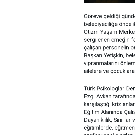
Göreve geldiği günde
belediyeciliğe önceli
Otizm Yaşam Merkez
sergilenen emeğin far
çalışan personelin o
Başkan Yetişkin, be
yıpranmalarını önlem
ailelere ve çocuklara
Türk Psikologlar Dern
Ezgi Avkan tarafında
karşılaştığı kriz anla
Eğitim Alanında Çalı
Dayanıklılık, Sınırla
eğitimlerde, eğitmen