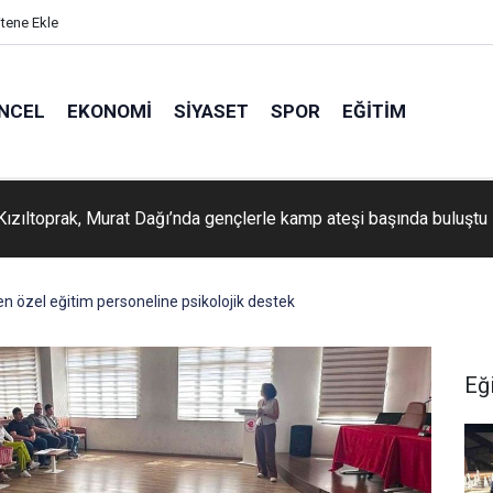
itene Ekle
NCEL
EKONOMI
SIYASET
SPOR
EĞITIM
Kızıltoprak, Murat Dağı’nda gençlerle kamp ateşi başında buluştu
en özel eğitim personeline psikolojik destek
Eğ