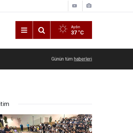
Aydın
37 °C
13:04
Vali Işın’dan 9 yıl sonra karşılaştığı eski askere
Günün tüm
haberleri
itim