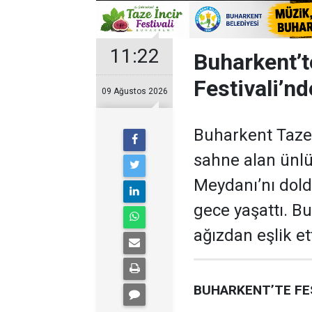
11:22
Buharkent’t
Festivali’n
09 Ağustos 2026
Buharkent Taze 
sahne alan ünlü
Meydanı’nı dold
gece yaşattı. Bu
ağızdan eşlik ett
BUHARKENT’TE F