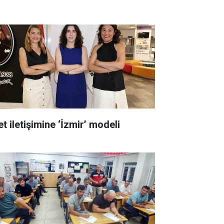
t iletişimine ‘İzmir’ modeli