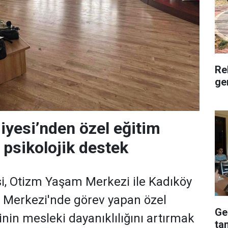
Re
ge
diyesi’nden özel eğitim
 psikolojik destek
si, Otizm Yaşam Merkezi ile Kadıköy
 Merkezi'nde görev yapan özel
Ge
nin mesleki dayanıklılığını artırmak
ta