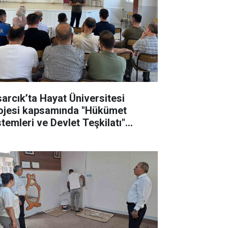
sarcık’ta Hayat Üniversitesi
ojesi kapsamında "Hükümet
stemleri ve Devlet Teşkilatı"
nulu eğitim düzenlendi