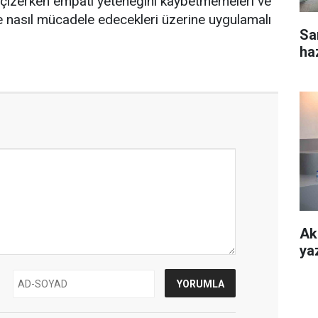
ı çizerken empati yeteneğini kaybetmemeleri ve
e nasıl mücadele edecekleri üzerine uygulamalı
Sar
ha
Ak
yaz