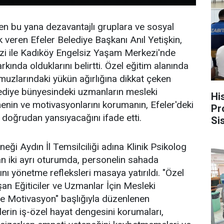
n bu yana dezavantajlı gruplara ve sosyal
k veren Efeler Belediye Başkanı Anıl Yetişkin,
i ile Kadıköy Engelsiz Yaşam Merkezi'nde
kında olduklarını belirtti. Özel eğitim alanında
muzlarındaki yükün ağırlığına dikkat çeken
lediye bünyesindeki uzmanların mesleki
Hi
enin ve motivasyonlarını korumanın, Efeler'deki
Pr
 doğrudan yansıyacağını ifade etti.
Si
ko
eği Aydın İl Temsilciliği adına Klinik Psikolog
n iki ayrı oturumda, personelin sahada
rını yönetme refleksleri masaya yatırıldı. "Özel
şan Eğiticiler ve Uzmanlar İçin Mesleki
r ve Motivasyon" başlığıyla düzenlenen
lerin iş-özel hayat dengesini korumaları,