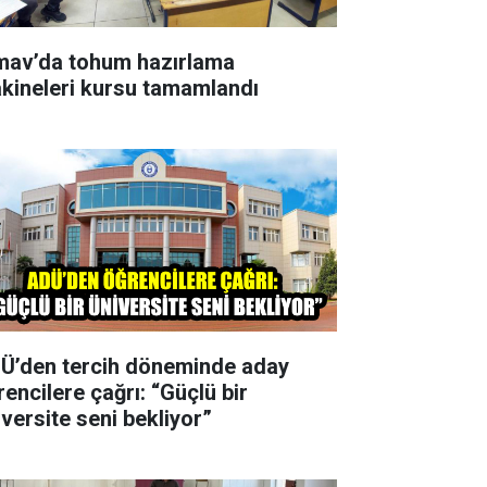
mav’da tohum hazırlama
kineleri kursu tamamlandı
Ü’den tercih döneminde aday
rencilere çağrı: “Güçlü bir
iversite seni bekliyor”