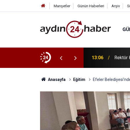
Manşetler
Günün Haberleri
Arşiv
S
GÜ
ilen kutlu, yeni yolun açık olsun İsmail
24
13:06
Rektör 
Anasayfa
Eğitim
Efeler Belediyesi’nd