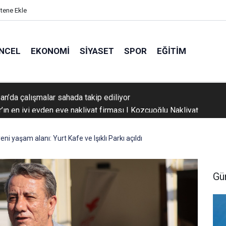
itene Ekle
NCEL
EKONOMI
SIYASET
SPOR
EĞITIM
’ın en iyi evden eve nakliyat firması | Kozcuoğlu Nakliyat
ni yaşam alanı: Yurt Kafe ve Işıklı Parkı açıldı
Gü