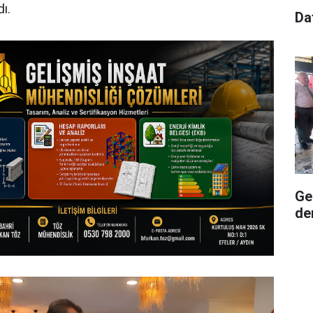
ı.
Da
Ge
de