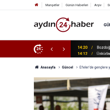
Manşetler
Günün Haberleri
Arşiv
S
GÜ
akip ediliyor
24
14:12
Üsküdar
Anasayfa
Güncel
Efeler’de gençlere ye