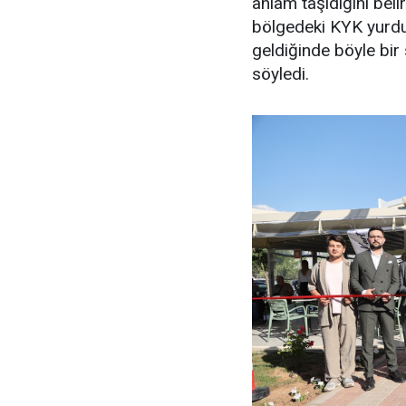
anlam taşıdığını bel
bölgedeki KYK yurdu
geldiğinde böyle bi
söyledi.