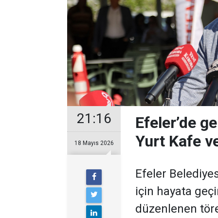
21:16
Efeler’de g
Yurt Kafe ve
18 Mayıs 2026
Efeler Belediyes
için hayata geçi
düzenlenen töre