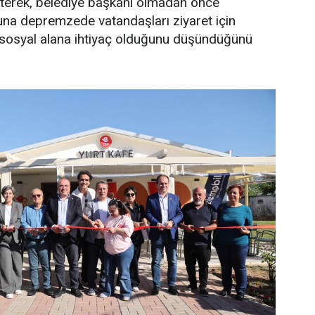
irterek, belediye başkanı olmadan önce
na depremzede vatandaşları ziyaret için
r sosyal alana ihtiyaç olduğunu düşündüğünü