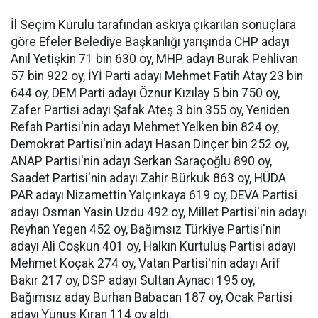
İl Seçim Kurulu tarafından askıya çıkarılan sonuçlara
göre Efeler Belediye Başkanlığı yarışında CHP adayı
Anıl Yetişkin 71 bin 630 oy, MHP adayı Burak Pehlivan
57 bin 922 oy, İYİ Parti adayı Mehmet Fatih Atay 23 bin
644 oy, DEM Parti adayı Öznur Kızılay 5 bin 750 oy,
Zafer Partisi adayı Şafak Ateş 3 bin 355 oy, Yeniden
Refah Partisi'nin adayı Mehmet Yelken bin 824 oy,
Demokrat Partisi'nin adayı Hasan Dinçer bin 252 oy,
ANAP Partisi'nin adayı Serkan Saraçoğlu 890 oy,
Saadet Partisi'nin adayı Zahir Bürkuk 863 oy, HÜDA
PAR adayı Nizamettin Yalçınkaya 619 oy, DEVA Partisi
adayı Osman Yasin Uzdu 492 oy, Millet Partisi'nin adayı
Reyhan Yegen 452 oy, Bağımsız Türkiye Partisi'nin
adayı Ali Coşkun 401 oy, Halkın Kurtuluş Partisi adayı
Mehmet Koçak 274 oy, Vatan Partisi'nin adayı Arif
Bakır 217 oy, DSP adayı Sultan Aynacı 195 oy,
Bağımsız aday Burhan Babacan 187 oy, Ocak Partisi
adayı Yunus Kıran 114 oy aldı.