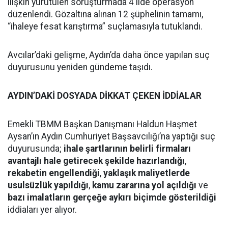
ilişkin yürütülen soruşturmada 4 ilde operasyon
düzenlendi. Gözaltına alınan 12 şüphelinin tamamı,
“ihaleye fesat karıştırma” suçlamasıyla tutuklandı.
Avcılar’daki gelişme, Aydın’da daha önce yapılan suç
duyurusunu yeniden gündeme taşıdı.
AYDIN’DAKİ DOSYADA DİKKAT ÇEKEN İDDİALAR
Emekli TBMM Başkan Danışmanı Haldun Haşmet
Aysan’ın Aydın Cumhuriyet Başsavcılığı’na yaptığı suç
duyurusunda;
ihale şartlarının belirli firmaları
avantajlı hale getirecek şekilde hazırlandığı
,
rekabetin engellendiği
,
yaklaşık maliyetlerde
usulsüzlük yapıldığı
,
kamu zararına yol açıldığı
ve
bazı imalatların gerçeğe aykırı biçimde gösterildiği
iddiaları yer alıyor.