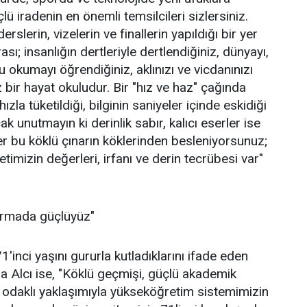
ü iradenin en önemli temsilcileri sizlersiniz.
rslerin, vizelerin ve finallerin yapıldığı bir yer
sı; insanlığın dertleriyle dertlendiğiniz, dünyayı,
u okumayı öğrendiğiniz, aklınızı ve vicdanınızı
 bir hayat okuludur. Bir "hız ve haz" çağında
ızla tüketildiği, bilginin saniyeler içinde eskidiği
 unutmayın ki derinlik sabır, kalıcı eserler ise
ler bu köklü çınarın köklerinden besleniyorsunuz;
etimizin değerleri, irfanı ve derin tecrübesi var"
tırmada güçlüyüz"
1'inci yaşını gururla kutladıklarını ifade eden
a Alcı ise, "Köklü geçmişi, güçlü akademik
a odaklı yaklaşımıyla yükseköğretim sistemimizin