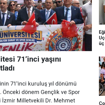
Eğ
Uç
üç 
yo
tesi 71’inci yaşını
tladı
inin 71'inci kuruluş yıl dönümü
ı. Önceki dönem Gençlik ve Spor
i İzmir Milletvekili Dr. Mehmet
Ço