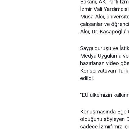
Bakanı, AK Parti İz
İzmir Vali Yardımcıs
Musa Alcı, üniversite
çalışanlar ve öğrenc
Alcı, Dr. Kasapoğlu'
Saygı duruşu ve İsti
Medya Uygulama ve 
hazırlanan video gös
Konservatuvarı Türk
edildi.
"EÜ ülkemizin kalkın
Konuşmasında Ege Ün
olduğunu söyleyen 
sadece İzmir'imiz içi