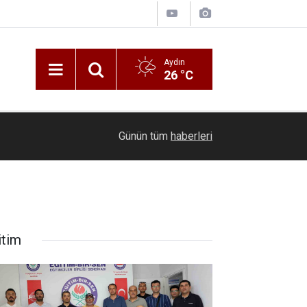
Aydın
26 °C
00:20
Ölmeye gör
Günün tüm
haberleri
itim