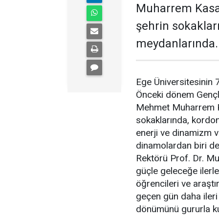
Muharrem Kasapo
şehrin sokaklar
meydanlarında..
Ege Üniversitesinin 7
Önceki dönem Gençlik
Mehmet Muharrem Kasa
sokaklarında, kordo
enerji ve dinamizm va
dinamolardan biri de
Rektörü Prof. Dr. Mus
güçle geleceğe ilerle
öğrencileri ve araştı
geçen gün daha ileri 
dönümünü gururla ku