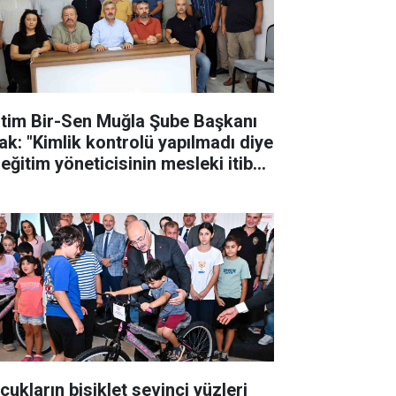
itim Bir-Sen Muğla Şube Başkanı
ak: "Kimlik kontrolü yapılmadı diye
eğitim yöneticisinin mesleki itibarı
k edilemez"
cukların bisiklet sevinci yüzleri