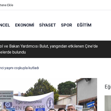
itene Ekle
NCEL
EKONOMI
SIYASET
SPOR
EĞITIM
rol ve Bakan Yardımcısı Bulut, yangından etkilenen Çine'de
elerde bulundu
nci yaşını coşkuyla kutladı
Eğ