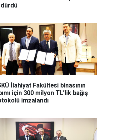
ldürdü
KÜ İlahiyat Fakültesi binasının
pımı için 300 milyon TL’lik bağış
otokolü imzalandı