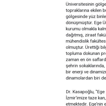
Üniversitesinin gölge
topraklarına ekilen b
gölgesinde yüz binle
dönüşmüştür. Ege Üni
kurumu olmakla kalma
dağıtmış, ziraat fakü
mühendislik fakültesi
olmuştur. Ürettiği bil
topluma dokunan proj
zaman en ön saflarda 
şehrin sokaklarında
bir enerji ve dinamiz
dinamolardan biri de
Dr. Kasapoğlu, "Ege Ü
İzmir'imize taze kan
etmektedir. Ege'nin en