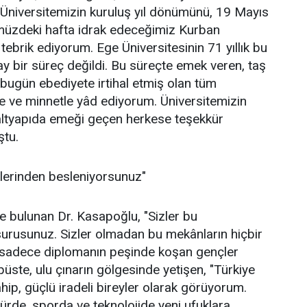
 Üniversitemizin kuruluş yıl dönümünü, 19 Mayıs
üzdeki hafta idrak edeceğimiz Kurban
tebrik ediyorum. Ege Üniversitesinin 71 yıllık bu
ay bir süreç değildi. Bu süreçte emek veren, taş
bugün ebediyete irtihal etmiş olan tüm
e ve minnetle yâd ediyorum. Üniversitemizin
altyapıda emeği geçen herkese teşekkür
ştu.
klerinden besleniyorsunuz"
e bulunan Dr. Kasapoğlu, "Sizler bu
nsurusunuz. Sizler olmadan bu mekânların hiçbir
i sadece diplomanın peşinde koşan gençler
üste, ulu çınarın gölgesinde yetişen, "Türkiye
hip, güçlü iradeli bireyler olarak görüyorum.
türde, sporda ve teknolojide yeni ufuklara