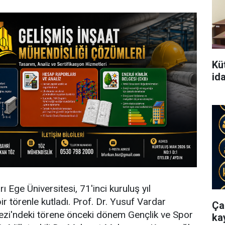
Kü
id
rı Ege Üniversitesi, 71'inci kuruluş yıl
 törenle kutladı. Prof. Dr. Yusuf Vardar
Ça
i'ndeki törene önceki dönem Gençlik ve Spor
ka