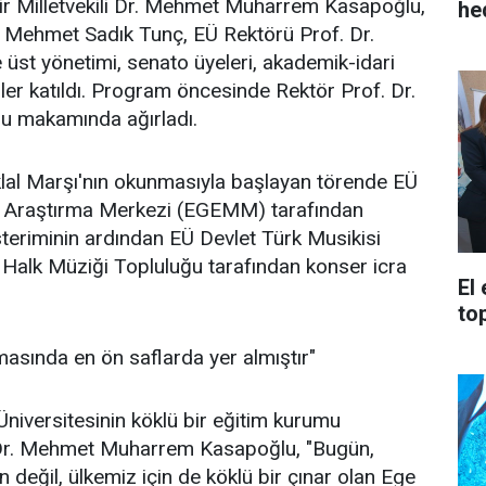
mir Milletvekili Dr. Mehmet Muharrem Kasapoğlu,
he
ı Mehmet Sadık Tunç, EÜ Rektörü Prof. Dr.
 üst yönetimi, senato üyeleri, akademik-idari
iler katıldı. Program öncesinde Rektör Prof. Dr.
nu makamında ağırladı.
klal Marşı'nın okunmasıyla başlayan törende EÜ
Araştırma Merkezi (EGEMM) tarafından
teriminin ardından EÜ Devlet Türk Musikisi
 Halk Müziği Topluluğu tarafından konser icra
El
to
masında en ön saflarda yer almıştır"
iversitesinin köklü bir eğitim kurumu
Dr. Mehmet Muharrem Kasapoğlu, "Bugün,
n değil, ülkemiz için de köklü bir çınar olan Ege