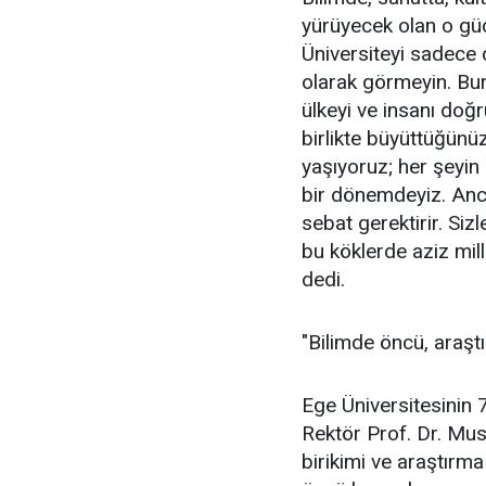
yürüyecek olan o güçl
Üniversiteyi sadece de
olarak görmeyin. Bura
ülkeyi ve insanı doğr
birlikte büyüttüğünüz
yaşıyoruz; her şeyin h
bir dönemdeyiz. Ancak
sebat gerektirir. Siz
bu köklerde aziz mill
dedi.
"Bilimde öncü, araş
Ege Üniversitesinin 7
Rektör Prof. Dr. Mus
birikimi ve araştırm