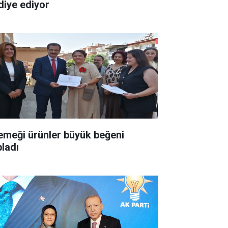
diye ediyor
 emeği ürünler büyük beğeni
pladı