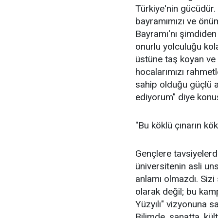
Türkiye'nin gücüdür.
bayramımızı ve önüm
Bayramı'nı şimdiden 
onurlu yolculuğu kol
üstüne taş koyan ve 
hocalarımızı rahmetl
sahip olduğu güçlü 
ediyorum" diye konu
"Bu köklü çınarın kö
Gençlere tavsiyelerd
üniversitenin asli u
anlamı olmazdı. Siz
olarak değil; bu kamp
Yüzyılı" vizyonuna sa
Bilimde, sanatta, kül