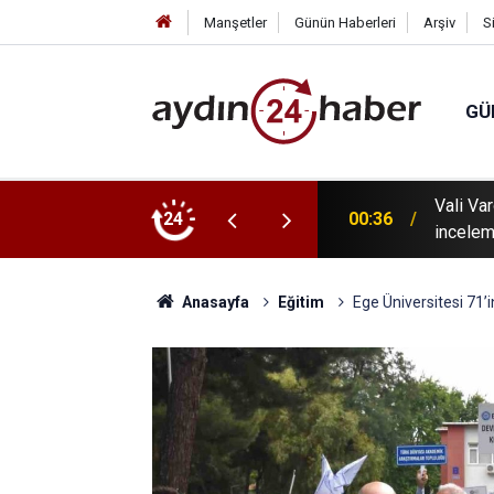
Manşetler
Günün Haberleri
Arşiv
S
GÜ
 tanıtıldı: Karacasu Dedebağ Dedesi Keşkek
Vali Va
24
00:36
incelem
Anasayfa
Eğitim
Ege Üniversitesi 71’i