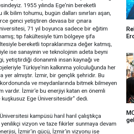
sindeyiz. 1955 yılında Ege'nin bereketli
u ilk bilim tohumu, bugün dalları sınırları aşan,
rce genci yetiştiren devasa bir çınara
versitesi, 71 yıl boyunca sadece bir eğitim
Re
Er
mış; tıp fakültesiyle tüm bölgeye şifa
ltesiyle bereketli topraklarımıza değer katmış,
yle ise sanayinin ve teknolojinin adeta beyni
gi, yetiştirdiği donanımlı insan kaynağı ve
eleriyle Türkiye'nin kalkınma yolculuğunda her
yer almıştır. İzmir, bir gençlik şehridir. Bu
, kordonunda ve meydanlarında bitmek bilmeyen
m vardır. İzmir'e bu enerjiyi katan en önemli
 kuşkusuz Ege Üniversitesidir" dedi.
MC
niversitesi kampüsü harıl harıl çalıştıkça
gel
, yenilikçi vizyon ve taze fikirler sunmaya devam
erjisi, İzmir'in gücü, İzmir'in vizyonu ise