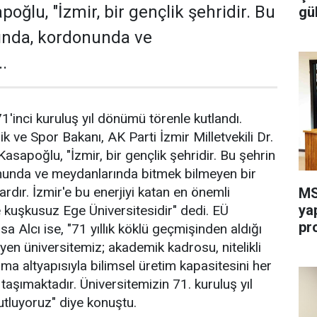
ğlu, "İzmir, bir gençlik şehridir. Bu
gü
ında, kordonunda ve
.
1'inci kuruluş yıl dönümü törenle kutlandı.
 ve Spor Bakanı, AK Parti İzmir Milletvekili Dr.
poğlu, "İzmir, bir gençlik şehridir. Bu şehrin
nunda ve meydanlarında bitmek bilmeyen bir
rdır. İzmir'e bu enerjiyi katan en önemli
MS
ya
 kuşkusuz Ege Üniversitesidir" dedi. EÜ
pr
a Alcı ise, "71 yıllık köklü geçmişinden aldığı
yen üniversitemiz; akademik kadrosu, nitelikli
rma altyapısıyla bilimsel üretim kapasitesini her
taşımaktadır. Üniversitemizin 71. kuruluş yıl
tluyoruz" diye konuştu.