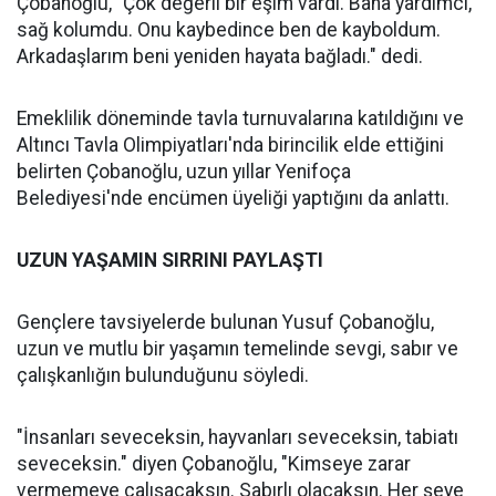
Çobanoğlu, "Çok değerli bir eşim vardı. Bana yardımcı,
sağ kolumdu. Onu kaybedince ben de kayboldum.
Arkadaşlarım beni yeniden hayata bağladı." dedi.
Emeklilik döneminde tavla turnuvalarına katıldığını ve
Altıncı Tavla Olimpiyatları'nda birincilik elde ettiğini
belirten Çobanoğlu, uzun yıllar Yenifoça
Belediyesi'nde encümen üyeliği yaptığını da anlattı.
UZUN YAŞAMIN SIRRINI PAYLAŞTI
Gençlere tavsiyelerde bulunan Yusuf Çobanoğlu,
uzun ve mutlu bir yaşamın temelinde sevgi, sabır ve
çalışkanlığın bulunduğunu söyledi.
"İnsanları seveceksin, hayvanları seveceksin, tabiatı
seveceksin." diyen Çobanoğlu, "Kimseye zarar
vermemeye çalışacaksın. Sabırlı olacaksın. Her şeye