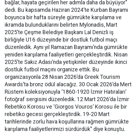
bağlar, hayata geçirilen her adımla daha da büyüyor”
dedi. Bu kapsamda Haziran 2024’te Kurban Bayramı
boyunca bir hafta süreyle gümrükte karşılama ve
ikramda bulunduklarını belirten Mylonadis, Mart
2025’te Çeşme Belediye Başkanı Lal Denizli iş
birliğiyle U16 düzeyinde bir dostluk futbol maçı
düzenledik. Aynı yıl Ramazan Bayramı’nda gümrükte
yeniden karşılama faaliyetleri gerçekleştirdik. Nisan
2025’te Sakız Adası’nda yetişkinler düzeyinde ikinci
dostluk futbol maçını organize ettik. Bu
organizasyonla 28 Nisan 2026’da Greek Tourism
Awards’ta bronz ödül alacağız. 30 Ocak 2026’da Mert
Rüstem koleksiyonuyla ‘1860-1920 İzmir Hatıraları’
fotoğraf sergisini düzenledik. 12 Mart 2026’da İzmir
Rebetiko Korosu ve ‘Giorgos Vouros’ Korosu ile bir
rebetiko gecesi gerçekleştirdik. 19-20 Mart
tarihlerinde zorlu hava koşullarına rağmen gümrükte
karşılama faaliyetlerimizi sürdürdük” diye konuştu.