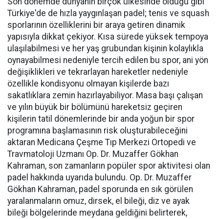
Son dönemde dünyanın birçok ülkesinde olduğu gibi
Türkiye'de de hızla yaygınlaşan padel; tenis ve squash
sporlarının özelliklerini bir araya getiren dinamik
yapısıyla dikkat çekiyor. Kısa sürede yüksek tempoya
ulaşılabilmesi ve her yaş grubundan kişinin kolaylıkla
oynayabilmesi nedeniyle tercih edilen bu spor, ani yön
değişiklikleri ve tekrarlayan hareketler nedeniyle
özellikle kondisyonu olmayan kişilerde bazı
sakatlıklara zemin hazırlayabiliyor. Masa başı çalışan
ve yılın büyük bir bölümünü hareketsiz geçiren
kişilerin tatil dönemlerinde bir anda yoğun bir spor
programına başlamasının risk oluşturabileceğini
aktaran Medicana Çeşme Tıp Merkezi Ortopedi ve
Travmatoloji Uzmanı Op. Dr. Muzaffer Gökhan
Kahraman, son zamanların popüler spor aktivitesi olan
padel hakkında uyarıda bulundu. Op. Dr. Muzaffer
Gökhan Kahraman, padel sporunda en sık görülen
yaralanmaların omuz, dirsek, el bileği, diz ve ayak
bileği bölgelerinde meydana geldiğini belirterek,