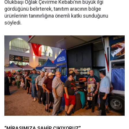
Olukbaşı Oğlak Çevirme Kebabı’nın büyük ilgi
gördüğünü belirterek, tanıtım aracının bölge
ürünlerinin tanınırlığına önemli katkı sunduğunu
söyledi.
“MİRASIMIZA SAHİP ÇIKIYORUZ”