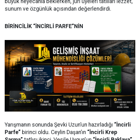
büyük heyecanla beklerken, jüri üyeleri tatlıları lezzet,
sunum ve özgünlük açısından değerlendirdi.
BİRİNCİLİK “İNCİRLİ PARFE”NİN
Yarışmanın sonunda Şevki Uzun’un hazırladığı
“İncirli
Parfe”
birinci oldu. Ceylin Daşan’ın
“İncirli Krep
Sarma”
tatlısı ikinci, Vesile Uygun’un
“İncirli Baklava”