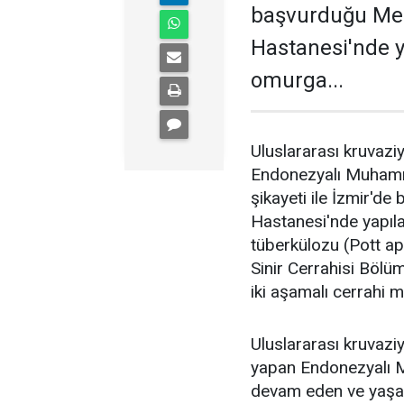
başvurduğu Med
Hastanesi'nde 
omurga...
Uluslararası kruvazi
Endonezyalı Muhammad
şikayeti ile İzmir'd
Hastanesi'nde yapıl
tüberkülozu (Pott ap
Sinir Cerrahisi Bölü
iki aşamalı cerrahi m
Uluslararası kruvazi
yapan Endonezyalı M
devam eden ve yaşam k