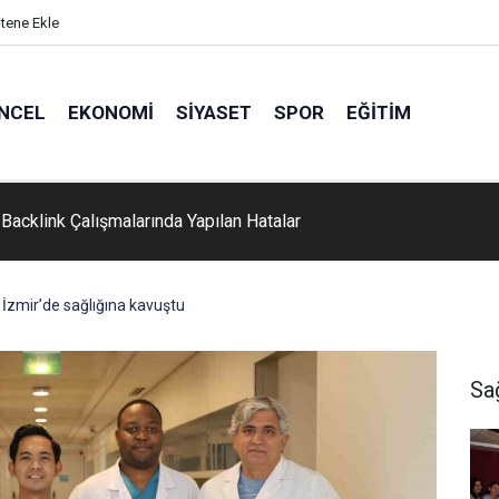
itene Ekle
NCEL
EKONOMI
SIYASET
SPOR
EĞITIM
Backlink Çalışmalarında Yapılan Hatalar
 İzmir’de sağlığına kavuştu
Sa