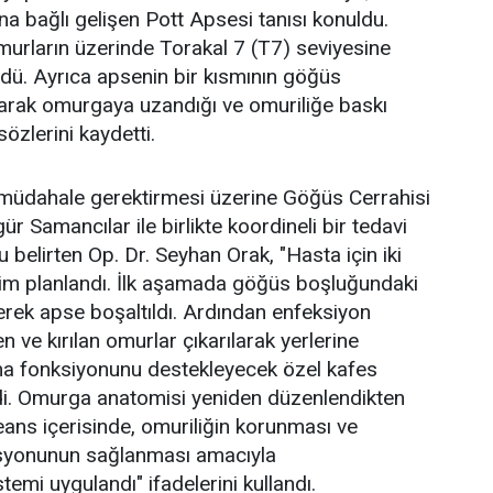
 bağlı gelişen Pott Apsesi tanısı konuldu.
murların üzerinde Torakal 7 (T7) seviyesine
dü. Ayrıca apsenin bir kısmının göğüs
rak omurgaya uzandığı ve omuriliğe baskı
 sözlerini kaydetti.
 müdahale gerektirmesi üzerine Göğüs Cerrahisi
r Samancılar ile birlikte koordineli bir tedavi
 belirten Op. Dr. Seyhan Orak, "Hasta için iki
şim planlandı. İlk aşamada göğüs boşluğundaki
rek apse boşaltıldı. Ardından enfeksiyon
 ve kırılan omurlar çıkarılarak yerlerine
a fonksiyonunu destekleyecek özel kafes
ildi. Omurga anatomisi yeniden düzenlendikten
eans içerisinde, omuriliğin korunması ve
asyonunun sağlanması amacıyla
emi uygulandı" ifadelerini kullandı.