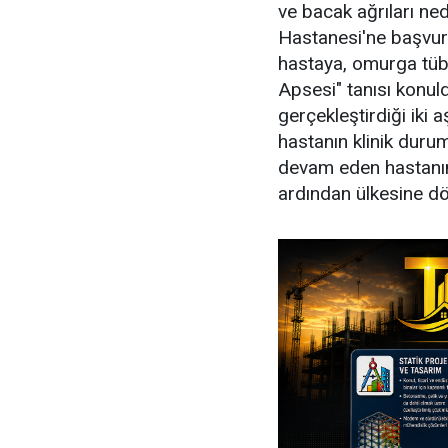
ve bacak ağrıları ne
Hastanesi'ne başvur
hastaya, omurga tübe
Apsesi" tanısı konul
gerçekleştirdiği iki 
hastanın klinik duru
devam eden hastanın
ardından ülkesine dö