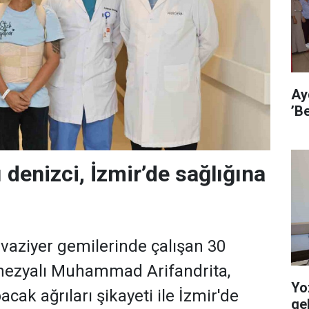
Ay
’B
 denizci, İzmir’de sağlığına
uvaziyer gemilerinde çalışan 30
nezyalı Muhammad Arifandrita,
Yo
bacak ağrıları şikayeti ile İzmir'de
ge