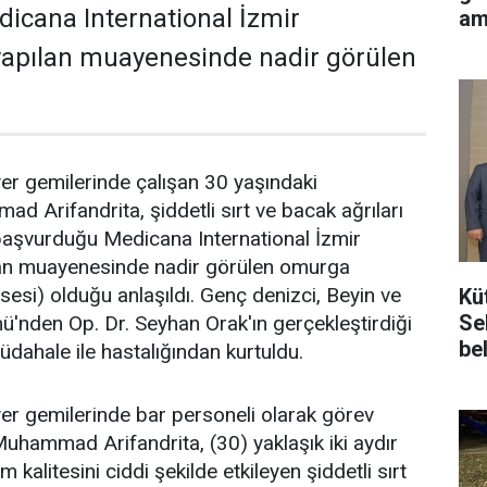
icana International İzmir
am
yapılan muayenesinde nadir görülen
yer gemilerinde çalışan 30 yaşındaki
 Arifandrita, şiddetli sırt ve bacak ağrıları
e başvurduğu Medicana International İzmir
an muayenesinde nadir görülen omurga
sesi) olduğu anlaşıldı. Genç denizci, Beyin ve
Kü
Se
mü'nden Op. Dr. Seyhan Orak'ın gerçekleştirdiği
be
üdahale ile hastalığından kurtuldu.
yer gemilerinde bar personeli olarak görev
uhammad Arifandrita, (30) yaklaşık iki aydır
alitesini ciddi şekilde etkileyen şiddetli sırt