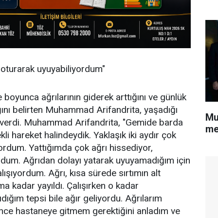
 oturarak uyuyabiliyordum"
 boyunca ağrılarının giderek arttığını ve günlük
ğını belirten Muhammad Arifandrita, yaşadığı
Mu
i verdi. Muhammad Arifandrita, "Gemide barda
me
li hareket halindeydik. Yaklaşık iki aydır çok
yordum. Yattığımda çok ağrı hissediyor,
rdum. Ağrıdan dolayı yatarak uyuyamadığım için
ışıyordum. Ağrı, kısa sürede sırtımın alt
a kadar yayıldı. Çalışırken o kadar
dığım tepsi bile ağır geliyordu. Ağrılarım
ince hastaneye gitmem gerektiğini anladım ve