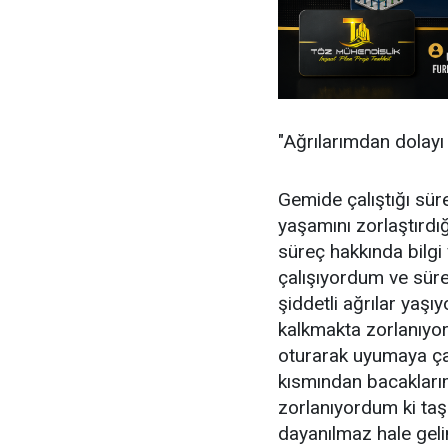
"Ağrılarımdan dolayı
Gemide çalıştığı süre
yaşamını zorlaştırdı
süreç hakkında bilg
çalışıyordum ve sürek
şiddetli ağrılar yaşı
kalkmakta zorlanıyo
oturarak uyumaya çal
kısmından bacaklarım
zorlanıyordum ki taşı
dayanılmaz hale gel