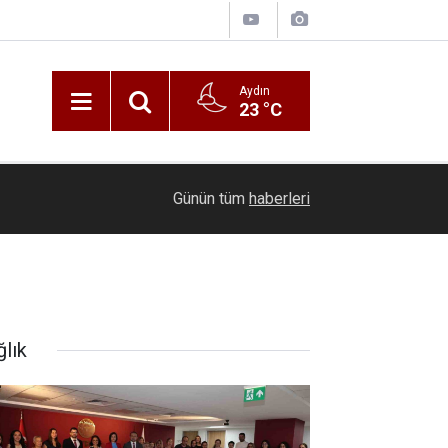
Aydın
23 °C
21:16
Seyir halindeki otomobil alevlere teslim oldu
Günün tüm
haberleri
ğlık