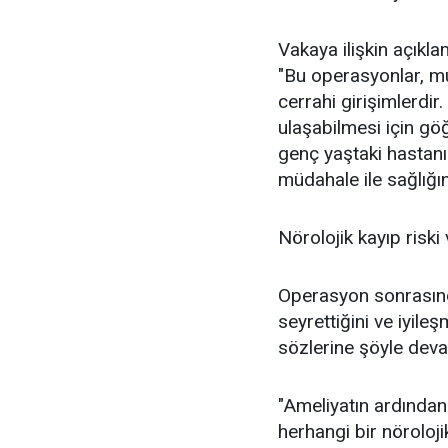
Vakaya ilişkin açıkl
"Bu operasyonlar, mu
cerrahi girişimlerdir
ulaşabilmesi için gö
genç yaştaki hastanın
müdahale ile sağlığı
Nörolojik kayıp riski 
Operasyon sonrasınd
seyrettiğini ve iyile
sözlerine şöyle deva
"Ameliyatın ardından
herhangi bir nöroloj