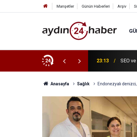
Manşetler
Günün Haberleri
Arşiv
S
GÜ
, evinde ölü bulundu
24
23:13
SEO ve 
Anasayfa
Sağlık
Endonezyalı denizci,