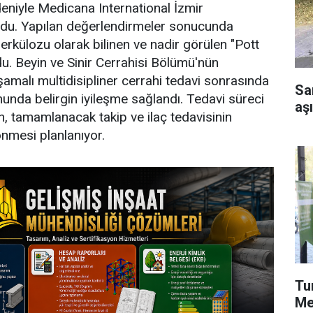
deniyle Medicana International İzmir
du. Yapılan değerlendirmeler sonucunda
rkülozu olarak bilinen ve nadir görülen "Pott
du. Beyin ve Sinir Cerrahisi Bölümü'nün
aşamalı multidisipliner cerrahi tedavi sonrasında
Sa
munda belirgin iyileşme sağlandı. Tedavi süreci
aşı
, tamamlanacak takip ve ilaç tedavisinin
nmesi planlanıyor.
Tu
Me