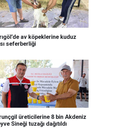
rıgöl’de av köpeklerine kuduz
sı seferberliği
runçgil üreticilerine 8 bin Akdeniz
yve Sineği tuzağı dağıtıldı