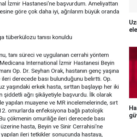
nal İzmir Hastanesi'ne başvurdum. Ameliyattan
ine göre çok daha iyi, ağrılarım büyük oranda
Uz
ele
a tüberkülozu tanısı konuldu
mu, tanı süreci ve uygulanan cerrahi yöntem
 Medicana International İzmir Hastanesi Beyin
zmanı Op. Dr. Seyhan Orak, hastanın genç yaşına
ileri derecede bası bulunduğunu belirtti. Op.
z yaşındaki erkek hasta, sırttan başlayıp her iki
 şiddetli ağrı şikâyetiyle başvurdu. İlk olarak
nde yapılan muayene ve MR incelemelerinde, sırt
Ha
12. omurlarda enfeksiyona bağlı patolojik
gü
 Bu çökmenin omuriliğe ileri derecede bası
üzerine hasta, Beyin ve Sinir Cerrahisi'ne
 yapılan ileri tetkikler sonucunda hastaya,