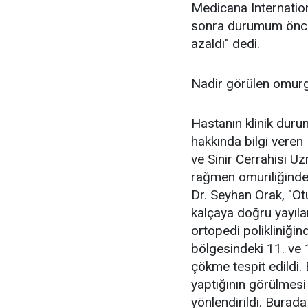
Medicana Internatio
sonra durumum önces
azaldı" dedi.
Nadir görülen omurg
Hastanın klinik duru
hakkında bilgi veren
ve Sinir Cerrahisi U
rağmen omuriliğinde 
Dr. Seyhan Orak, "Otu
kalçaya doğru yayılan
ortopedi polikliniği
bölgesindeki 11. ve 
çökme tespit edildi.
yaptığının görülmesi 
yönlendirildi. Burada