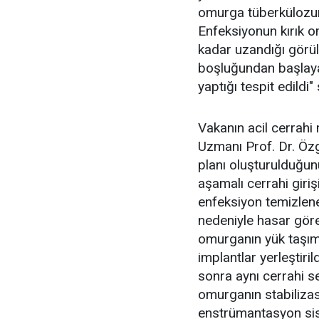
omurga tüberkülozuna
Enfeksiyonun kırık o
kadar uzandığı görül
boşluğundan başlaya
yaptığı tespit edildi"
Vakanın acil cerrahi
Uzmanı Prof. Dr. Özgü
planı oluşturulduğunu
aşamalı cerrahi giri
enfeksiyon temizlene
nedeniyle hasar gören
omurganın yük taşım
implantlar yerleştir
sonra aynı cerrahi s
omurganın stabiliz
enstrümantasyon sist