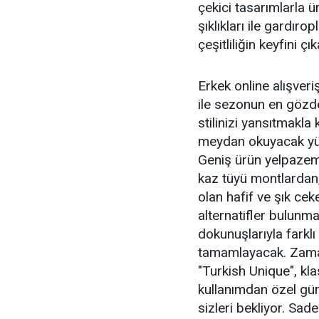
çekici tasarımlarla ü
şıklıkları ile gardır
çeşitliliğin keyfini çı
Erkek online alışver
ile sezonun en gözd
stilinizi yansıtmakl
meydan okuyacak yük
Geniş ürün yelpazemi
kaz tüyü montlardan,
olan hafif ve şık cek
alternatifler bulunma
dokunuşlarıyla farklı
tamamlayacak. Zaman
"Turkish Unique", kl
kullanımdan özel gün
sizleri bekliyor. Sad