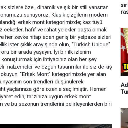
sı
ak sizlere özel, dinamik ve şık bir stili yansıtan
ra
yonumuzu sunuyoruz. Klasik çizgilerin modern
landığı erkek mont kategorimizde; kaz tüyü
z ceketler, hafif ve rahat yelekler başta olmak
 her zevke hitap eden geniş bir yelpaze sizleri
ellik ister şıklık arayışında olun, "Turkish Unique"
nforu bir arada yaşayın. İyi bir ilk izlenim
 konuşturmak için ihtiyacınız olan her şey
eli malzemeler ve özgün tasarımlar ile siz de kış
okuyun. "Erkek Mont" kategorimizde yer alan
ünyasının son trendleri düşünülerek
Ad
 ihtiyaçlarınıza göre özenle seçilmiştir. Hemen
Tu
iyaret edin, tarzınıza uygun erkek mont
n ve bu sezonun trendlerini belirleyenlerden biri