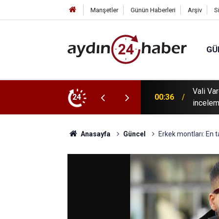
Manşetler
Günün Haberleri
Arşiv
S
GÜ
 tanıtıldı: Karacasu Dedebağ Dedesi Keşkek
Vali Va
24
00:36
incelem
Anasayfa
Güncel
Erkek montları: En 