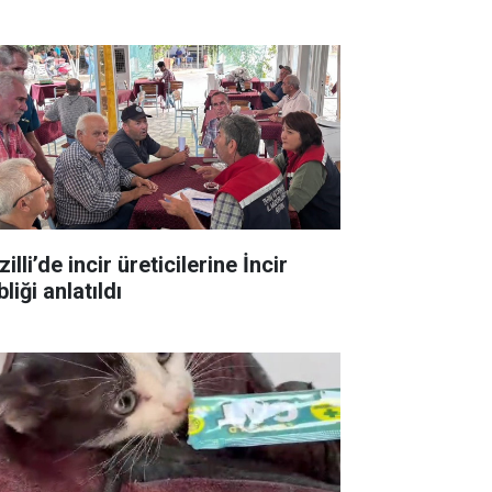
illi’de incir üreticilerine İncir
liği anlatıldı