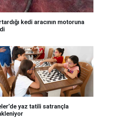
rtardığı kedi aracının motoruna
di
ler’de yaz tatili satrançla
nkleniyor