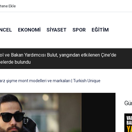
itene Ekle
NCEL
EKONOMI
SIYASET
SPOR
EĞITIM
rol ve Bakan Yardımcısı Bulut, yangından etkilenen Çine'de
elerde bulundu
tarz şişme mont modelleri ve markaları | Turkish Unique
Gü