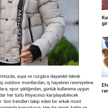
Ku
gir
imizde, suya ve rüzgâra dayanıklı teknik
ş outdoor montlardan, iş hayatının resmiyetine
Efe
lara; spor şıklığından, günlük kullanıma uygun
re
r her türlü ihtiyacınızı karşılayabilecek
yor. Son trendleri takip eden bir erkek mont
her ortamda konuşturun. Her bir mont, kalite ve