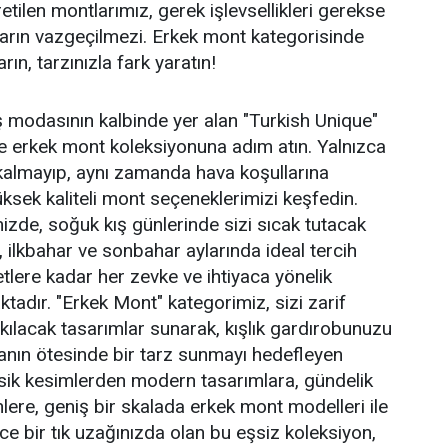
retilen montlarımız, gerek işlevsellikleri gerekse
opların vazgeçilmezi. Erkek mont kategorisinde
karın, tarzınızla fark yaratın!
iş modasının kalbinde yer alan "Turkish Unique"
e erkek mont koleksiyonuna adım atın. Yalnızca
a kalmayıp, aynı zamanda hava koşullarına
sek kaliteli mont seçeneklerimizi keşfedin.
zde, soğuk kış günlerinde sizi sıcak tutacak
 ilkbahar ve sonbahar aylarında ideal tercih
etlere kadar her zevke ve ihtiyaca yönelik
ktadır. "Erkek Mont" kategorimiz, sizi zarif
 kılacak tasarımlar sunarak, kışlık gardırobunuzu
ın ötesinde bir tarz sunmayı hedefleyen
asik kesimlerden modern tasarımlara, gündelik
lere, geniş bir skalada erkek mont modelleri ile
ece bir tık uzağınızda olan bu eşsiz koleksiyon,