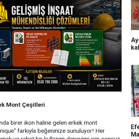
Ay
ka
k Mont Çeşitleri
da birer ikon haline gelen erkek mont
Ef
Unique" farkıyla beğeninize sunuluyor! Her
Ma
amak ve rahat bir kullanım deneyimi için sonsuz