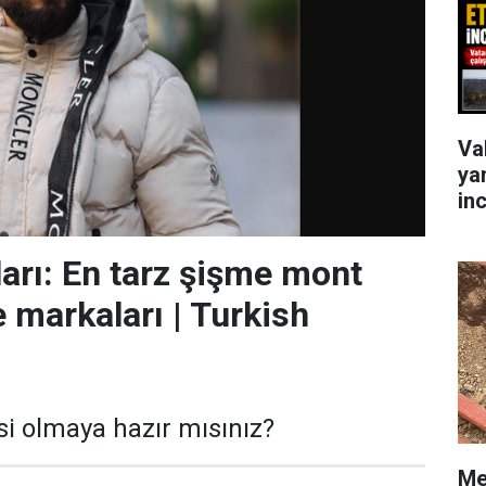
Va
ya
in
arı: En tarz şişme mont
e markaları | Turkish
i olmaya hazır mısınız?
Me