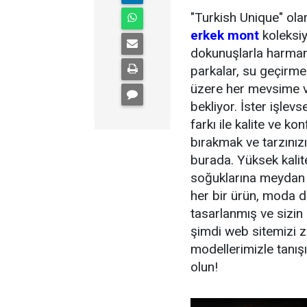
"Turkish Unique" olar
erkek mont
koleksi
dokunuşlarla harman
parkalar, su geçirme
üzere her mevsime ve
bekliyor. İster işlevs
farkı ile kalite ve ko
bırakmak ve tarzınızı
burada. Yüksek kalit
soğuklarına meydan 
her bir ürün, moda d
tasarlanmış ve sizin
şimdi web sitemizi z
modellerimizle tanışı
olun!