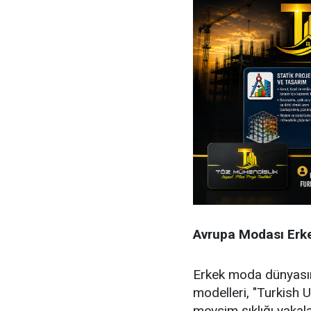
Avrupa Modası Erke
Erkek moda dünyasın
modelleri, "Turkish 
mevsim şıklığı yakal