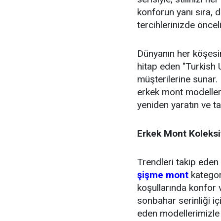
konforun yanı sıra, da
tercihlerinizde önceli
Dünyanın her köşesi
hitap eden "Turkish 
müşterilerine sunar. E
erkek mont modellerim
yeniden yaratın ve t
Erkek Mont Koleksi
Trendleri takip ede
şişme mont
kategor
koşullarında konfor 
sonbahar serinliği i
eden modellerimizle t