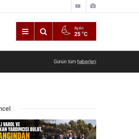
Aydın
25 °C
00:20
Ölmeye gör
Günün tüm
haberleri
ncel