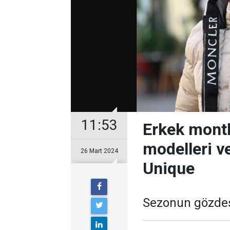
11:53
Erkek montl
modelleri v
26 Mart 2024
Unique
Sezonun gözdes