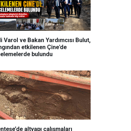
li Varol ve Bakan Yardımcısı Bulut,
ngından etkilenen Çine'de
celemelerde bulundu
nteşe’de altyapı çalışmaları