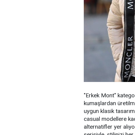
"Erkek Mont" kategor
kumaşlardan üretilmi
uygun klasik tasarım
casual modellere kada
alternatifler yer alı
serisiyle, stilinizi 