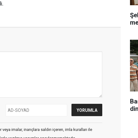
i.
Şe
me
Ba
di
veya imalar, inançlara saldırı içeren, imla kuralları ile