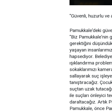
"Güvenli, huzurlu ve
Pamukkale'deki güve
"Biz Pamukkale'nin g
gerektiğini düşündü
yaşayan insanlarımı
hapsediyor. Belediye
ışıklandırma problemi
sokaklarımızı kamera
sallayarak suç işley
tanıştıracağız. Çocukl
suçtan uzak tutacağı
ile suçları önleyici te
daraltacağız. Artık
Pamukkale, önce Pam