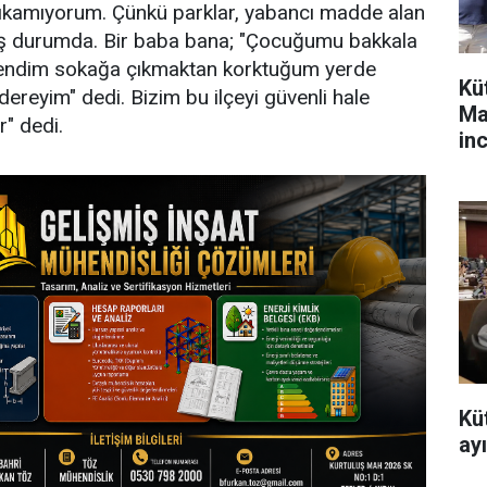
çıkamıyorum. Çünkü parklar, yabancı madde alan
lmiş durumda. Bir baba bana; "Çocuğumu bakkala
ndim sokağa çıkmaktan korktuğum yerde
Kü
reyim" dedi. Bizim bu ilçeyi güvenli hale
Ma
" dedi.
in
Kü
ayı