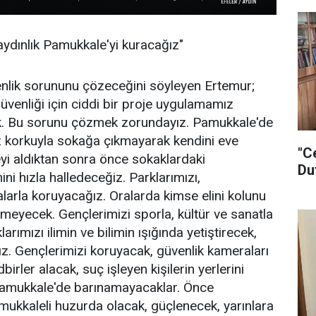
 aydınlık Pamukkale'yi kuracağız"
nlik sorununu çözeceğini söyleyen Ertemur;
üvenliği için ciddi bir proje uygulamamız
k. Bu sorunu çözmek zorundayız. Pamukkale'de
z korkuyla sokağa çıkmayarak kendini eve
"C
yi aldıktan sonra önce sokaklardaki
Du
ni hızla halledeceğiz. Parklarımızı,
larla koruyacağız. Oralarda kimse elini kolunu
emeyecek. Gençlerimizi sporla, kültür ve sanatla
arımızı ilimin ve bilimin ışığında yetiştirecek,
z. Gençlerimizi koruyacak, güvenlik kameraları
dbirler alacak, suç işleyen kişilerin yerlerini
 Pamukkale'de barınamayacaklar. Önce
ukkaleli huzurda olacak, güçlenecek, yarınlara