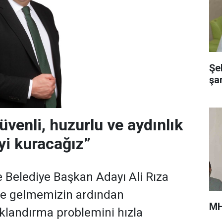
Şe
şa
üvenli, huzurlu ve aydınlık
i kuracağız”
Belediye Başkan Adayı Ali Rıza
ve gelmemizin ardından
MH
ıklandırma problemini hızla