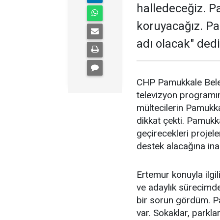
halledeceğiz. P
koruyacağız. Pa
adı olacak" dedi
CHP Pamukkale Beled
televizyon programı
mültecilerin Pamukka
dikkat çekti. Pamukk
geçirecekleri projel
destek alacağına inan
Ertemur konuyla ilgi
ve adaylık sürecimde
bir sorun gördüm. P
var. Sokaklar, parkla