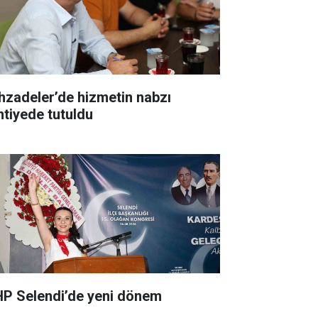
hzadeler’de hizmetin nabzı
ntiyede tutuldu
P Selendi’de yeni dönem