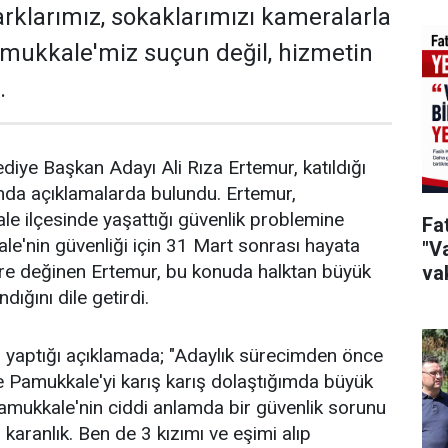
arklarımız, sokaklarımızı kameralarla
mukkale'miz suçun değil, hizmetin
.
iye Başkan Adayı Ali Rıza Ertemur, katıldığı
nda açıklamalarda bulundu. Ertemur,
le ilçesinde yaşattığı güvenlik problemine
Fa
ale'nin güvenliği için 31 Mart sonrası hayata
"Va
ere değinen Ertemur, bu konuda halktan büyük
vak
dığını dile getirdi.
li yaptığı açıklamada; "Adaylık sürecimden önce
 Pamukkale'yi karış karış dolaştığımda büyük
amukkale'nin ciddi anlamda bir güvenlik sorunu
r karanlık. Ben de 3 kızımı ve eşimi alıp