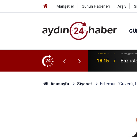
Manşetler
Günün Haberleri
Arşiv
S
GÜ
stos’ta devreye giriyor
24
18:15
Baz ista
Anasayfa
Siyaset
Ertemur: “Güvenli, 