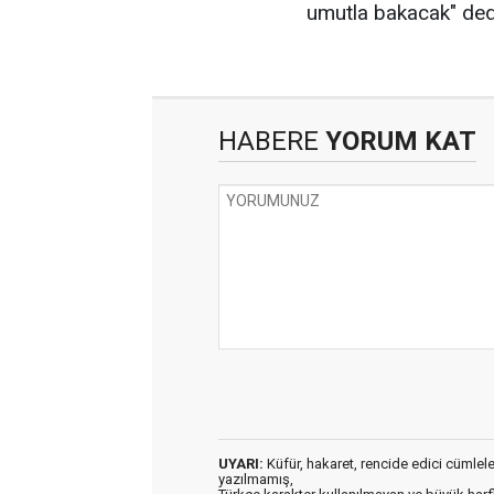
umutla bakacak" ded
HABERE
YORUM KAT
UYARI:
Küfür, hakaret, rencide edici cümleler 
yazılmamış,