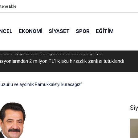
itene Ekle
NCEL
EKONOMI
SIYASET
SPOR
EĞITIM
syonlarından 2 milyon TL’lik akü hırsızlık zanlısı tutuklandı
huzurlu ve aydınlık Pamukkale’yi kuracağız”
Si