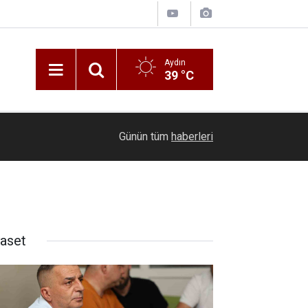
Aydın
39 °C
18:03
Emet’te beton mikseri motosiklete çarptı: 1 ölü, 
Günün tüm
haberleri
yaset