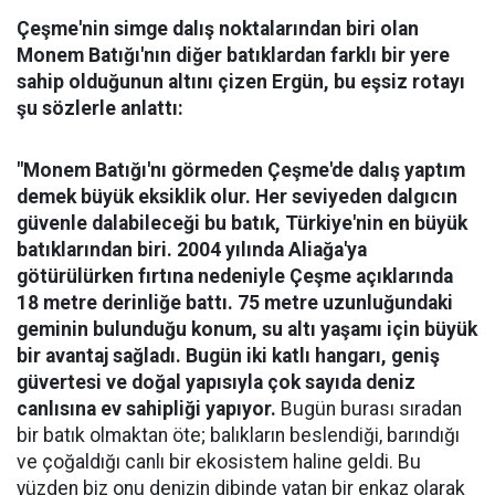
Çeşme'nin simge dalış noktalarından biri olan
Monem Batığı'nın diğer batıklardan farklı bir yere
sahip olduğunun altını çizen Ergün, bu eşsiz rotayı
şu sözlerle anlattı:
"Monem Batığı'nı görmeden Çeşme'de dalış yaptım
demek büyük eksiklik olur. Her seviyeden dalgıcın
güvenle dalabileceği bu batık, Türkiye'nin en büyük
batıklarından biri. 2004 yılında Aliağa'ya
götürülürken fırtına nedeniyle Çeşme açıklarında
18 metre derinliğe battı. 75 metre uzunluğundaki
geminin bulunduğu konum, su altı yaşamı için büyük
bir avantaj sağladı. Bugün iki katlı hangarı, geniş
güvertesi ve doğal yapısıyla çok sayıda deniz
canlısına ev sahipliği yapıyor.
Bugün burası sıradan
bir batık olmaktan öte; balıkların beslendiği, barındığı
ve çoğaldığı canlı bir ekosistem haline geldi. Bu
yüzden biz onu denizin dibinde yatan bir enkaz olarak