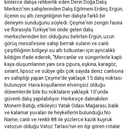
binlerce dalışa rehberlik eden Derin Doğa Dalış
Merkezi'nin sahiplerinden Dalış Eğitmeni Erdinç Ergün,
ilçenin su altı zenginliğinin her dalışta farklı bir
deneyim sunduğunu söyledi. Çeşme'nin zengin fauna
ve florasıyla Türkiye'nin önde gelen dalış
merkezlerinden biri olduğunu belirten Ergün, uzun
görüş mesafesine sahip berrak suların ve canlı
çeşitliliğinin bölgeyi su altı tutkunları için ayrıcalıklı
kıldığını ifade ederek, “Mercanlar ve süngerlerle kaplı
kaya oluşumlarının yanı sıra çipura, eşkina, karagöz,
sinarit, lipsoz ve sübye gibi çok sayıda deniz canlısına
ev sahipliği yapan Çeşme'de yaklaşık 15 dalış noktası
bulunuyor. Hava koşullarının elverişsiz olduğu
dönemlerde bile bu noktaların yaklaşık 10'unda
güvenli dalış yapılabiliyor. Herkesçe dalınabilen
Monem Batığı, etkileyici Yatak Odası Mağarası, balık
ve kalamar yuvaları ile heykellerin bulunduğu No
Name, canlı ve renkli 88 ile yüzlerce kazık kuyruk
vatozun olduğu Vatoz Tarlası'nın en ilgi gören rotalar