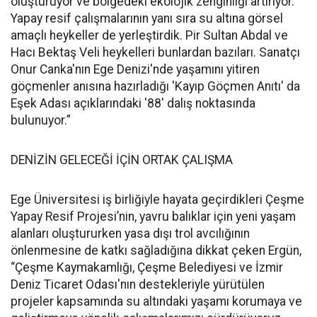
oluşturuyor ve bölgedeki ekolojik zenginliği artırıyor.
Yapay resif çalışmalarının yanı sıra su altına görsel
amaçlı heykeller de yerleştirdik. Pir Sultan Abdal ve
Hacı Bektaş Veli heykelleri bunlardan bazıları. Sanatçı
Onur Canka'nın Ege Denizi'nde yaşamını yitiren
göçmenler anısına hazırladığı 'Kayıp Göçmen Anıtı' da
Eşek Adası açıklarındaki '88' dalış noktasında
bulunuyor.”
DENİZİN GELECEĞİ İÇİN ORTAK ÇALIŞMA
Ege Üniversitesi iş birliğiyle hayata geçirdikleri Çeşme
Yapay Resif Projesi’nin, yavru balıklar için yeni yaşam
alanları oluştururken yasa dışı trol avcılığının
önlenmesine de katkı sağladığına dikkat çeken Ergün,
“Çeşme Kaymakamlığı, Çeşme Belediyesi ve İzmir
Deniz Ticaret Odası'nın destekleriyle yürütülen
projeler kapsamında su altındaki yaşamı korumaya ve