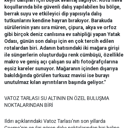
koşullarında bile güvenli dalış yapılabilen bu bölge,
berrak suyu ve etkileyici dip yapısıyla dalış
tutkunlarını kendine hayran bırakıyor.
Barakuda
sürülerinin yanı sıra müren, çipura, akya ve orfoz
gibi birçok deniz canlısına ev sahipliği yapan Yatak
Odası, günün son dalışı için en çok tercih edilen
rotalardan biri. Adanın batısındaki iki mağara girişi
ile süngerlerin oluşturduğu renk cümbüşü, özellikle
makro ve geniş açı çalışan su altı fotoğrafçılarına
eşsiz kareler sunuyor. Mağaranın içinden dışarıya
bakıldığında görülen turkuaz mavisi ise burayı
unutulmaz kılan ayrıntıların başında geliyor."
VATOZ TARLASI SU ALTININ EN ÖZEL BULUŞMA
NOKTALARINDAN BİRİ
Ildırı açıklarındaki Vatoz Tarlası'nın son yıllarda
Çeşme'nin en ilgi gören dalış noktalarından biri haline