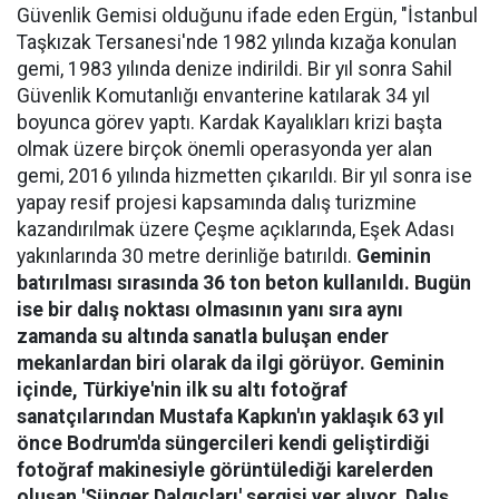
Güvenlik Gemisi olduğunu ifade eden Ergün, "İstanbul
Taşkızak Tersanesi'nde 1982 yılında kızağa konulan
gemi, 1983 yılında denize indirildi. Bir yıl sonra Sahil
Güvenlik Komutanlığı envanterine katılarak 34 yıl
boyunca görev yaptı. Kardak Kayalıkları krizi başta
olmak üzere birçok önemli operasyonda yer alan
gemi, 2016 yılında hizmetten çıkarıldı. Bir yıl sonra ise
yapay resif projesi kapsamında dalış turizmine
kazandırılmak üzere Çeşme açıklarında, Eşek Adası
yakınlarında 30 metre derinliğe batırıldı.
Geminin
batırılması sırasında 36 ton beton kullanıldı. Bugün
ise bir dalış noktası olmasının yanı sıra aynı
zamanda su altında sanatla buluşan ender
mekanlardan biri olarak da ilgi görüyor. Geminin
içinde, Türkiye'nin ilk su altı fotoğraf
sanatçılarından Mustafa Kapkın'ın yaklaşık 63 yıl
önce Bodrum'da süngercileri kendi geliştirdiği
fotoğraf makinesiyle görüntülediği karelerden
oluşan 'Sünger Dalgıçları' sergisi yer alıyor. Dalış