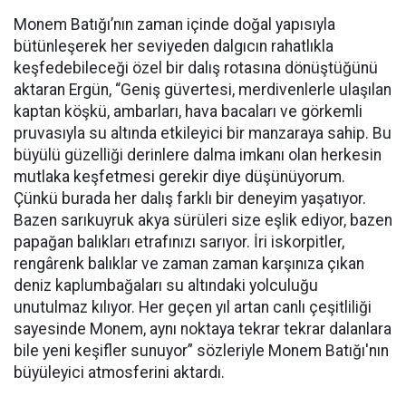
Monem Batığı’nın zaman içinde doğal yapısıyla
bütünleşerek her seviyeden dalgıcın rahatlıkla
keşfedebileceği özel bir dalış rotasına dönüştüğünü
aktaran Ergün, “Geniş güvertesi, merdivenlerle ulaşılan
kaptan köşkü, ambarları, hava bacaları ve görkemli
pruvasıyla su altında etkileyici bir manzaraya sahip. Bu
büyülü güzelliği derinlere dalma imkanı olan herkesin
mutlaka keşfetmesi gerekir diye düşünüyorum.
Çünkü burada her dalış farklı bir deneyim yaşatıyor.
Bazen sarıkuyruk akya sürüleri size eşlik ediyor, bazen
papağan balıkları etrafınızı sarıyor. İri iskorpitler,
rengârenk balıklar ve zaman zaman karşınıza çıkan
deniz kaplumbağaları su altındaki yolculuğu
unutulmaz kılıyor. Her geçen yıl artan canlı çeşitliliği
sayesinde Monem, aynı noktaya tekrar tekrar dalanlara
bile yeni keşifler sunuyor” sözleriyle Monem Batığı'nın
büyüleyici atmosferini aktardı.