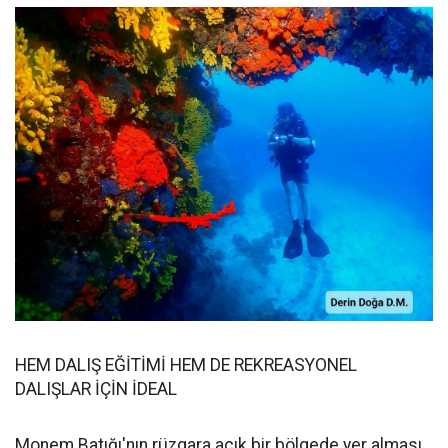
HEM DALIŞ EĞİTİMİ HEM DE REKREASYONEL
DALIŞLAR İÇİN İDEAL
Monem Batığı'nın rüzgara açık bir bölgede yer alması