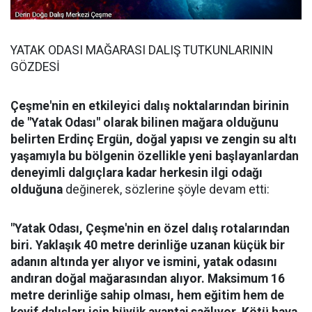
YATAK ODASI MAĞARASI DALIŞ TUTKUNLARININ
GÖZDESİ
Çeşme'nin en etkileyici dalış noktalarından birinin
de "Yatak Odası" olarak bilinen mağara olduğunu
belirten Erdinç Ergün, doğal yapısı ve zengin su altı
yaşamıyla bu bölgenin özellikle yeni başlayanlardan
deneyimli dalgıçlara kadar herkesin ilgi odağı
olduğuna
değinerek, sözlerine şöyle devam etti:
"Yatak Odası, Çeşme'nin en özel dalış rotalarından
biri. Yaklaşık 40 metre derinliğe uzanan küçük bir
adanın altında yer alıyor ve ismini, yatak odasını
andıran doğal mağarasından alıyor. Maksimum 16
metre derinliğe sahip olması, hem eğitim hem de
keyif dalışları için büyük avantaj sağlıyor. Kötü hava