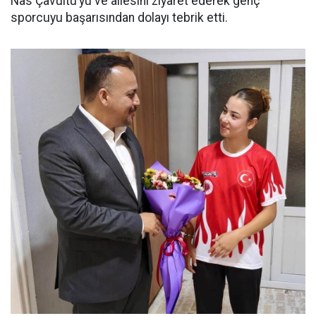
Nas Çavultu’yu ve ailesini ziyaret ederek genç
sporcuyu başarısından dolayı tebrik etti.