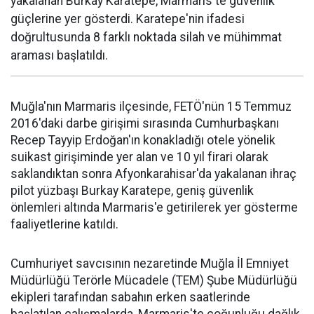
yakalanan Burkay Karatepe, Marmaris'te güvenlik
güçlerine yer gösterdi. Karatepe'nin ifadesi
doğrultusunda 8 farklı noktada silah ve mühimmat
araması başlatıldı.
Muğla'nın Marmaris ilçesinde, FETÖ'nün 15 Temmuz
2016'daki darbe girişimi sırasında Cumhurbaşkanı
Recep Tayyip Erdoğan'ın konakladığı otele yönelik
suikast girişiminde yer alan ve 10 yıl firari olarak
saklandıktan sonra Afyonkarahisar'da yakalanan ihraç
pilot yüzbaşı Burkay Karatepe, geniş güvenlik
önlemleri altında Marmaris'e getirilerek yer gösterme
faaliyetlerine katıldı.
Cumhuriyet savcısının nezaretinde Muğla İl Emniyet
Müdürlüğü Terörle Mücadele (TEM) Şube Müdürlüğü
ekipleri tarafından sabahın erken saatlerinde