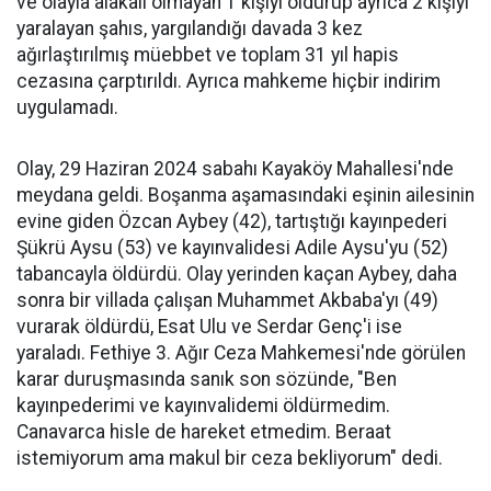
ve olayla alakalı olmayan 1 kişiyi öldürüp ayrıca 2 kişiyi
yaralayan şahıs, yargılandığı davada 3 kez
ağırlaştırılmış müebbet ve toplam 31 yıl hapis
cezasına çarptırıldı. Ayrıca mahkeme hiçbir indirim
uygulamadı.
Olay, 29 Haziran 2024 sabahı Kayaköy Mahallesi'nde
meydana geldi. Boşanma aşamasındaki eşinin ailesinin
evine giden Özcan Aybey (42), tartıştığı kayınpederi
Şükrü Aysu (53) ve kayınvalidesi Adile Aysu'yu (52)
tabancayla öldürdü. Olay yerinden kaçan Aybey, daha
sonra bir villada çalışan Muhammet Akbaba'yı (49)
vurarak öldürdü, Esat Ulu ve Serdar Genç'i ise
yaraladı. Fethiye 3. Ağır Ceza Mahkemesi'nde görülen
karar duruşmasında sanık son sözünde, "Ben
kayınpederimi ve kayınvalidemi öldürmedim.
Canavarca hisle de hareket etmedim. Beraat
istemiyorum ama makul bir ceza bekliyorum" dedi.