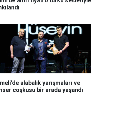
dim’de amfi tiyatro türkü sesleriyle
nkılandı
meli’de alabalık yarışmaları ve
nser coşkusu bir arada yaşandı