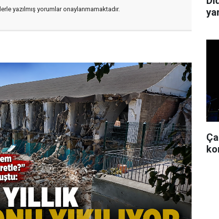
Di
flerle yazılmış yorumlar onaylanmamaktadır.
ya
Ça
ko