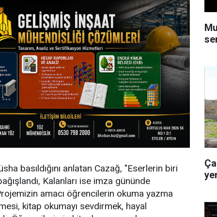
Mu
se
Ça
üsha basıldığını anlatan Cazağ, "Eserlerin biri
ye
ağışlandı, Kalanları ise imza gününde
 Projemizin amacı öğrencilerin okuma yazma
işmesi, kitap okumayı sevdirmek, hayal