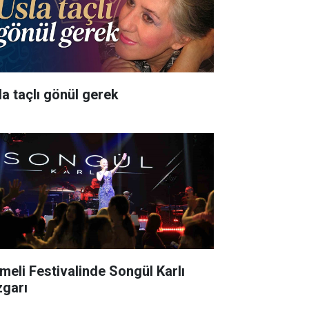
la taçlı gönül gerek
meli Festivalinde Songül Karlı
zgarı