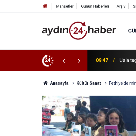
Manşetler
Günün Haberleri
Arşiv
S
GÜ
24
09:32
Tavşanlı
Anasayfa
Kültür Sanat
Fethiye’de mini