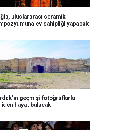
ğla, uluslararası seramik
mpozyumuna ev sahipliği yapacak
rdak’ın geçmişi fotoğraflarla
niden hayat bulacak