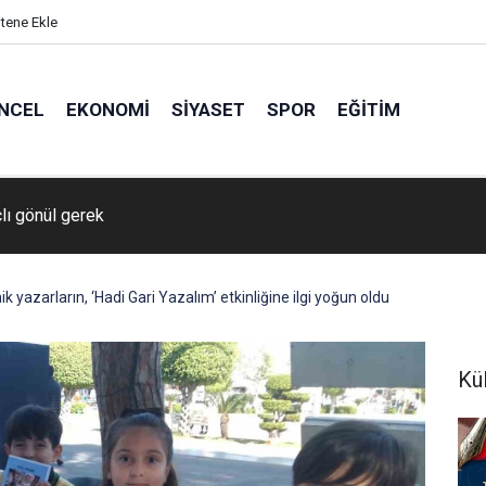
itene Ekle
NCEL
EKONOMI
SIYASET
SPOR
EĞITIM
’da akraba aileler arasında bıçaklı ve sopalı kavga: 2 yaralı
k yazarların, ‘Hadi Gari Yazalım’ etkinliğine ilgi yoğun oldu
Kü