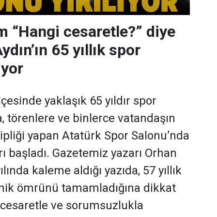
 “Hangi cesaretle?” diye
dın’ın 65 yıllık spor
ıyor
ilçesinde yaklaşık 65 yıldır spor
 törenlere ve binlerce vatandaşın
hipliği yapan Atatürk Spor Salonu’nda
rı başladı. Gazetemiz yazarı Orhan
lında kaleme aldığı yazıda, 57 yıllık
ik ömrünü tamamladığına dikkat
 cesaretle ve sorumsuzlukla